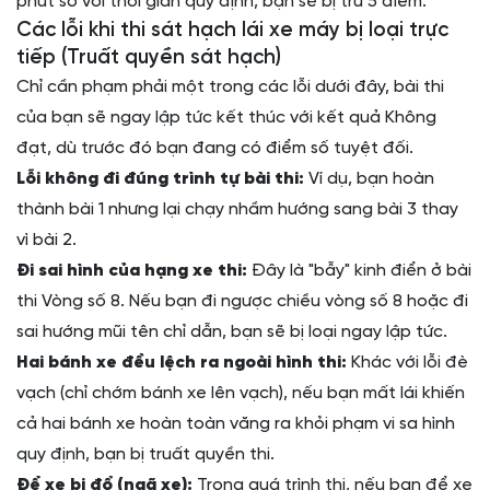
phút so với thời gian quy định, bạn sẽ bị trừ 5 điểm.
Các lỗi khi thi sát hạch lái xe máy bị loại trực
tiếp (Truất quyền sát hạch)
Chỉ cần phạm phải một trong các lỗi dưới đây, bài thi
của bạn sẽ ngay lập tức kết thúc với kết quả Không
đạt, dù trước đó bạn đang có điểm số tuyệt đối.
Lỗi không đi đúng trình tự bài thi:
Ví dụ, bạn hoàn
thành bài 1 nhưng lại chạy nhầm hướng sang bài 3 thay
vì bài 2.
Đi sai hình của hạng xe thi:
Đây là "bẫy" kinh điển ở bài
thi Vòng số 8. Nếu bạn đi ngược chiều vòng số 8 hoặc đi
sai hướng mũi tên chỉ dẫn, bạn sẽ bị loại ngay lập tức.
Hai bánh xe đều lệch ra ngoài hình thi:
Khác với lỗi đè
vạch (chỉ chớm bánh xe lên vạch), nếu bạn mất lái khiến
cả hai bánh xe hoàn toàn văng ra khỏi phạm vi sa hình
quy định, bạn bị truất quyền thi.
Để xe bị đổ (ngã xe):
Trong quá trình thi, nếu bạn để xe