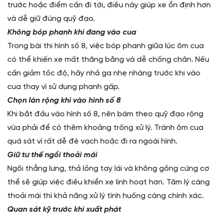
trước hoặc điểm cần đi tới, điều này giúp xe ổn định hơn
và dễ giữ đúng quỹ đạo.
Không bóp phanh khi đang vào cua
Trong bài thi hình số 8, việc bóp phanh giữa lúc ôm cua
có thể khiến xe mất thăng bằng và dễ chống chân. Nếu
cần giảm tốc độ, hãy nhả ga nhẹ nhàng trước khi vào
cua thay vì sử dụng phanh gấp.
Chọn làn rộng khi vào hình số 8
Khi bắt đầu vào hình số 8, nên bám theo quỹ đạo rộng
vừa phải để có thêm khoảng trống xử lý. Tránh ôm cua
quá sát vì rất dễ đè vạch hoặc đi ra ngoài hình.
Giữ tư thế ngồi thoải mái
Ngồi thẳng lưng, thả lỏng tay lái và không gồng cứng cơ
thể sẽ giúp việc điều khiển xe linh hoạt hơn. Tâm lý càng
thoải mái thì khả năng xử lý tình huống càng chính xác.
Quan sát kỹ trước khi xuất phát