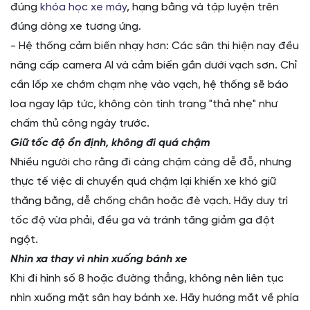
đúng
khóa học xe máy
, hạng bằng và tập luyện trên
đúng dòng xe tương ứng.
- Hệ thống cảm biến nhạy hơn: Các sân thi hiện nay đều
nâng cấp camera AI và cảm biến gắn dưới vạch sơn. Chỉ
cần lốp xe chớm chạm nhẹ vào vạch, hệ thống sẽ báo
loa ngay lập tức, không còn tình trạng "thả nhẹ" như
chấm thủ công ngày trước.
Giữ tốc độ ổn định, không đi quá chậm
Nhiều người cho rằng đi càng chậm càng dễ đỗ, nhưng
thực tế việc di chuyển quá chậm lại khiến xe khó giữ
thăng bằng, dễ chống chân hoặc đè vạch. Hãy duy trì
tốc độ vừa phải, đều ga và tránh tăng giảm ga đột
ngột.
Nhìn xa thay vì nhìn xuống bánh xe
Khi đi hình số 8 hoặc đường thẳng, không nên liên tục
nhìn xuống mặt sân hay bánh xe. Hãy hướng mắt về phía