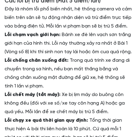
Các lỗi bị trừ điểm (Mất 5 điểm/lần)
Đây là nhóm lỗi phổ biến nhất, hệ thống camera và cảm
biến trên sân sẽ tự động nhận diện và trừ điểm trực tiếp
vào bảng điện tử. Mỗi lần vi phạm bạn sẽ bị trừ 5 điểm.
Lỗi chạm vạch giới hạn:
Bánh xe đè lên vạch sơn trắng
giới hạn của hình thi. Lỗi này thường xảy ra nhất ở Bài 1
(Vòng số 8) khi thí sinh non tay lái hoặc ôm cua quá rộng.
Lỗi chống chân xuống đất:
Trong quá trình xe đang di
chuyển trong sa hình, nếu bạn mất thăng bằng và
chống chân xuống mặt đường để giữ xe, hệ thống sẽ
tính 1 lần vi phạm.
Lỗi chết máy (tắt máy):
Xe bị lịm máy do buông côn
không đều (đối với xe số/xe tay côn hạng A) hoặc ga
quá yếu. Mỗi lần để xe chết máy bị trừ 5 điểm.
Lỗi chạy xe quá thời gian quy định:
Tổng thời gian
thực hiện 4 bài thi liên hoàn là 10 phút. Cứ quá mỗi 1