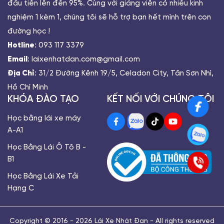
đầu tiên lên đến 95%. Cùng với giảng viên có nhiều kinh
nghiệm 1 kèm 1, chúng tôi sẽ hỗ trợ bạn hết mình trên con
đường học !
Hotline
: 093 117 3379
Email
: laixenhatdan.com@gmail.com
Địa Chỉ
: 31/2 Đường Kênh 19/5, Celadon City, Tân Sơn Nhì,
Hồ Chí Minh
KHÓA ĐÀO TẠO
KẾT NỐI VỚI CHÚNG TÔI
Học bằng lái xe máy
A-A1
Học Bằng Lái Ô Tô B -
B1
Học Bằng Lái Xe Tải
Hạng C
Copyright © 2016 - 2026 Lái Xe Nhật Đan - All rights reserved