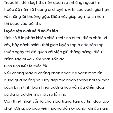
Trước khi đến lượt thi, nên quan sát những người thi
trước để nắm rõ hướng di chuyển, vị trí các vạch giới hạn
và những lỗi thường gặp. Điều này giúp bạn tự tin hơn
khi bước vào bài thi.
Luyện tập hình số 8 nhiều lần
Hình số 8 là phần khiến nhiều thí sinh bị trừ điểm nhất. Vì
vậy, hãy dành nhiều thời gian luyện tập ở
các sân tập
trước ngày thi để quen với việc giữ thăng bằng, điều
chỉnh tay lái và kiểm soát tốc độ.
Bình tĩnh nếu lỡ mắc lỗi
Nếu chẳng may bị chống chân hoặc đè vạch một lần,
đừng quá hoảng sợ. Hãy tiếp tục hoàn thành bài thi một
cách bình tĩnh, bởi nhiều trường hợp vẫn đủ điểm đậu
dù đã bị trừ điểm ở một số lỗi nhỏ.
Cần thiết nhất vẫn là chọn lựa trung tâm uy tín, đào tạo
chất lượng, có giáo viên hướng dẫn kỹ càng. Khi đã nắm