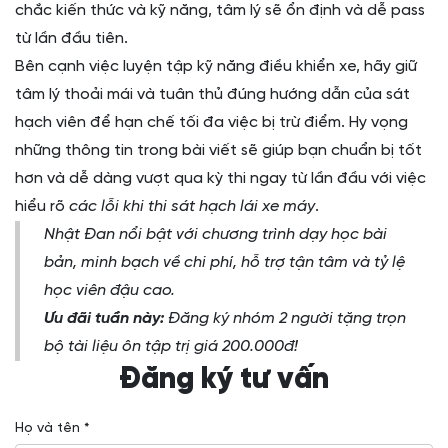
chắc kiến thức và kỹ năng, tâm lý sẽ ổn định và dễ pass
từ lần đầu tiên.
Bên cạnh việc luyện tập kỹ năng điều khiển xe, hãy giữ
tâm lý thoải mái và tuân thủ đúng hướng dẫn của sát
hạch viên để hạn chế tối đa việc bị trừ điểm. Hy vọng
những thông tin trong bài viết sẽ giúp bạn chuẩn bị tốt
hơn và dễ dàng vượt qua kỳ thi ngay từ lần đầu với việc
hiểu rõ
các lỗi khi thi sát hạch lái xe máy
.
Nhật Đan nổi bật với chương trình dạy học bài
bản, minh bạch về chi phí, hỗ trợ tận tâm và tỷ lệ
học viên đậu cao.
Ưu đãi tuần này:
Đăng ký nhóm 2 người tặng trọn
bộ tài liệu ôn tập trị giá 200.000đ!
Đăng ký tư vấn
Họ và tên *