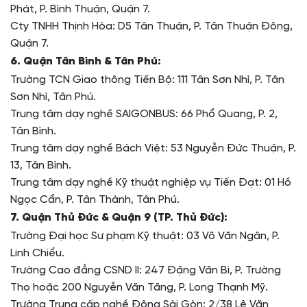
Phát, P. Bình Thuận, Quận 7.
Cty TNHH Thịnh Hòa: D5 Tân Thuận, P. Tân Thuận Đông,
Quận 7.
6. Quận Tân Bình & Tân Phú:
Trường TCN Giao thông Tiến Bộ: 111 Tân Sơn Nhì, P. Tân
Sơn Nhì, Tân Phú.
Trung tâm dạy nghề SAIGONBUS: 66 Phổ Quang, P. 2,
Tân Bình.
Trung tâm dạy nghề Bách Việt: 53 Nguyễn Đức Thuận, P.
13, Tân Bình.
Trung tâm dạy nghề Kỹ thuật nghiệp vụ Tiến Đạt: 01 Hồ
Ngọc Cẩn, P. Tân Thành, Tân Phú.
7. Quận Thủ Đức & Quận 9 (TP. Thủ Đức):
Trường Đại học Sư phạm Kỹ thuật: 03 Võ Văn Ngân, P.
Linh Chiểu.
Trường Cao đẳng CSND II: 247 Đặng Văn Bi, P. Trường
Thọ hoặc 200 Nguyễn Văn Tăng, P. Long Thạnh Mỹ.
Trường Trung cấp nghề Đông Sài Gòn: 2/38 Lê Văn