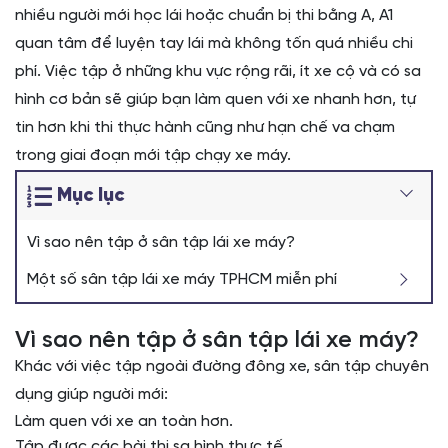
nhiều người mới học lái hoặc chuẩn bị thi bằng A, A1
quan tâm để luyện tay lái mà không tốn quá nhiều chi
phí. Việc tập ở những khu vực rộng rãi, ít xe cộ và có sa
hình cơ bản sẽ giúp bạn làm quen với xe nhanh hơn, tự
tin hơn khi thi thực hành cũng như hạn chế va chạm
trong giai đoạn mới tập chạy xe máy.
Mục lục
Vì sao nên tập ở sân tập lái xe máy?
Một số sân tập lái xe máy TPHCM miễn phí
Vì sao nên tập ở sân tập lái xe máy?
Khác với việc tập ngoài đường đông xe, sân tập chuyên
dụng giúp người mới:
Làm quen với xe an toàn hơn.
Tập được các bài thi sa hình thực tế.