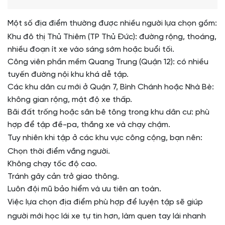
Một số địa điểm thường được nhiều người lựa chọn gồm:
Khu đô thị Thủ Thiêm (TP Thủ Đức): đường rộng, thoáng,
nhiều đoạn ít xe vào sáng sớm hoặc buổi tối.
Công viên phần mềm Quang Trung (Quận 12): có nhiều
tuyến đường nội khu khá dễ tập.
Các khu dân cư mới ở Quận 7, Bình Chánh hoặc Nhà Bè:
không gian rộng, mật độ xe thấp.
Bãi đất trống hoặc sân bê tông trong khu dân cư: phù
hợp để tập đề-pa, thắng xe và chạy chậm.
Tuy nhiên khi tập ở các khu vực công cộng, bạn nên:
Chọn thời điểm vắng người.
Không chạy tốc độ cao.
Tránh gây cản trở giao thông.
Luôn đội mũ bảo hiểm và ưu tiên an toàn.
Việc lựa chọn địa điểm phù hợp để luyện tập sẽ giúp
người mới học lái xe tự tin hơn, làm quen tay lái nhanh