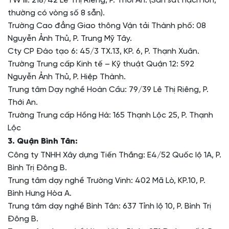
TW III: 218/42 Lê Thị Riêng, P. Thới An. (Sân sát hạch lớn,
thường có vòng số 8 sẵn).
Trường Cao đẳng Giao thông Vận tải Thành phố: 08
Nguyễn Ảnh Thủ, P. Trung Mỹ Tây.
Cty CP Đào tạo 6: 45/3 TX.13, KP. 6, P. Thạnh Xuân.
Trường Trung cấp Kinh tế – Kỹ thuật Quận 12: 592
Nguyễn Ảnh Thủ, P. Hiệp Thành.
Trung tâm Dạy nghề Hoàn Cầu: 79/39 Lê Thị Riêng, P.
Thới An.
Trường Trung cấp Hồng Hà: 165 Thạnh Lộc 25, P. Thạnh
Lộc
3. Quận Bình Tân:
Công ty TNHH Xây dựng Tiến Thắng: E4/52 Quốc lộ 1A, P.
Bình Trị Đông B.
Trung tâm dạy nghề Trường Vinh: 402 Mã Lò, KP.10, P.
Bình Hưng Hòa A.
Trung tâm dạy nghề Bình Tân: 637 Tỉnh lộ 10, P. Bình Trị
Đông B.