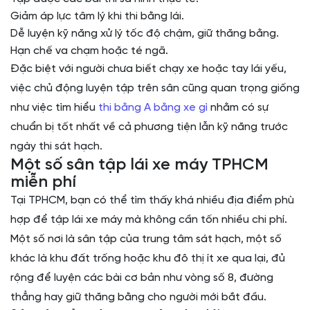
Giảm áp lực tâm lý khi thi bằng lái.
Dễ luyện kỹ năng xử lý tốc độ chậm, giữ thăng bằng.
Hạn chế va chạm hoặc té ngã.
Đặc biệt với người chưa biết chạy xe hoặc tay lái yếu,
việc chủ động luyện tập trên sân cũng quan trọng giống
như việc tìm hiểu
thi bằng A bằng xe gì
nhằm có sự
chuẩn bị tốt nhất về cả phương tiện lẫn kỹ năng trước
ngày thi sát hạch.
Một số sân tập lái xe máy TPHCM
miễn phí
Tại TPHCM, bạn có thể tìm thấy khá nhiều địa điểm phù
hợp để tập lái xe máy mà không cần tốn nhiều chi phí.
Một số nơi là sân tập của trung tâm sát hạch, một số
khác là khu đất trống hoặc khu đô thị ít xe qua lại, đủ
rộng để luyện các bài cơ bản như vòng số 8, đường
thẳng hay giữ thăng bằng cho người mới bắt đầu.