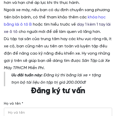
hơn và hạn chế áp lực khi thi thực hành.
Ngoài xe máy, nếu bạn có dự định chuyển sang phương
tiện bốn bánh, có thể tham khảo thêm các
khóa học
bằng lái ô tô B
hoặc tìm hiểu trước về
dạy 1 kèm 1 tay lái
xe ô tô
cho người mới để dễ làm quen vô lăng hơn.
Dù tập tại sân của trung tâm hay các khu vực rộng rãi, ít
xe cộ, bạn cũng nên ưu tiên an toàn và luyện tập đều
đặn để nâng cao kỹ năng điều khiển xe. Hy vọng những
gợi ý trên sẽ giúp bạn dễ dàng tìm được
Sân Tập Lái Xe
Máy TPHCM Miễn Phí
.
Ưu đãi tuần này:
Đăng ký thi bằng lái xe + tặng
trọn bộ tài liệu ôn tập trị giá 200.000đ!
Đăng ký tư vấn
Họ và tên *