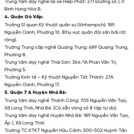
Trung tâm dạy nghề lái xe Hiệp Phát: 271 Đường số 1, P.
Bình Hưng Hòa B.
4. Quận Gò Vấp:
Trường Sĩ quan Kỹ thuật quân sự (Vinhempich): 189
Nguyễn Oanh, Phường 10. (Khu vực quân đội sân bãi rất
rộng).
Trường Trung cấp nghề Quang Trung: 689 Quang Trung,
Phường 8.
Trung tâm dạy nghề Thái Sơn: 364/1A Phan Văn Trị,
Phường 5.
Trường Kinh tế – Kỹ thuật Nguyễn Tất Thành: 27A
Nguyễn Oanh, Phường 17.
5. Quận 7 & Huyện Nhà Bè:
Trung tâm dạy nghề Thành Công: 705 Nguyễn Văn Tạo,
Xã Long Thới, Nhà Bè. (Có sẵn vòng số 8 tập tự do).
Trung tâm dạy nghề Huyện Nhà Bè: 189 Nguyễn Văn Tạo,
Ấp 1, Xã Long Thới.
Trường TC KTKT Nguyễn Hữu Cảnh: 500-502 Huỳnh Tấn