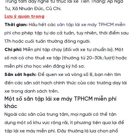
Trung tâm dạy nghề tư thục lái xe Tiến Thắng: Ấp Ngã
Tư, Xã Nhuận Đức, Củ Chi.
Lưu ý quan trọng
Thời gian:
Hầu hết các
sân tập lái xe máy TPHCM miễn
phí
cho phép tập tự do cả tuần, tuy nhiên, thời điểm sau
17h hoặc cuối tuần thường đông người.
Chi phí:
Miễn phí tập chạy (đối với xe tự chuẩn bị). Một
số nơi có cho thuê xe tập (thường từ 20-30k/lượt) hoặc
miễn phí cho học viên đăng ký hồ sơ.
Sân sát hạch:
Để quen xe và vòng số 8, bạn nên tìm
đến các sân sát hạch chính thức của các trường dạy lái
xe trong danh sách trên.
Một số sân tập lái xe máy TPHCM miễn phí
khác
Ngoài các sân của trung tâm, mọi người có thể tận
dụng một số khu vực rộng rãi, ít phương tiện qua lại để
tập lái xe máy miễn phí. Đây thường là lựa chọn phổ