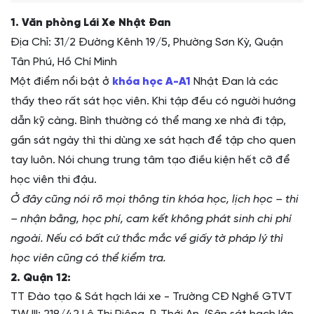
1. Văn phòng Lái Xe Nhật Đan
Địa Chỉ: 31/2 Đường Kênh 19/5, Phường Sơn Kỳ, Quận
Tân Phú, Hồ Chí Minh
Một điểm nổi bật ở
khóa học A-A1
Nhật Đan là các
thầy theo rất sát học viên. Khi tập đều có người hướng
dẫn kỹ càng. Bình thường có thể mang xe nhà đi tập,
gần sát ngày thì thi dùng xe sát hạch để tập cho quen
tay luôn. Nói chung trung tâm tạo điều kiện hết cỡ để
học viên thi đậu.
Ở đây cũng nói rõ mọi thông tin khóa học, lịch học – thi
– nhận bằng, học phí, cam kết không phát sinh chi phí
ngoài. Nếu có bất cứ thắc mắc về giấy tờ pháp lý thì
học viên cũng có thể kiểm tra.
2. Quận 12:
TT Đào tạo & Sát hạch lái xe - Trường CĐ Nghề GTVT