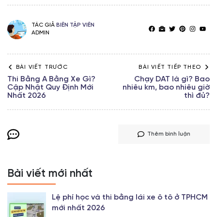
TÁC GIẢ
BIÊN TẬP VIÊN
ADMIN
BÀI VIẾT TRƯỚC
BÀI VIẾT TIẾP THEO
Thi Bằng A Bằng Xe Gì?
Chạy DAT là gì? Bao
Cập Nhật Quy Định Mới
nhiêu km, bao nhiêu giờ
Nhất 2026
thì đủ?
Thêm bình luận
Bài viết mới nhất
Lệ phí học và thi bằng lái xe ô tô ở TPHCM
mới nhất 2026