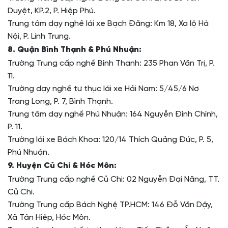
Duyệt, KP.2, P. Hiệp Phú.
Trung tâm dạy nghề lái xe Bạch Đằng: Km 18, Xa lộ Hà
Nội, P. Linh Trung.
8. Quận Bình Thạnh & Phú Nhuận:
Trường Trung cấp nghề Bình Thạnh: 235 Phan Văn Trị, P.
11.
Trường dạy nghề tư thục lái xe Hải Nam: 5/45/6 Nơ
Trang Long, P. 7, Bình Thạnh.
Trung tâm dạy nghề Phú Nhuận: 164 Nguyễn Đình Chính,
P. 11.
Trường lái xe Bách Khoa: 120/14 Thích Quảng Đức, P. 5,
Phú Nhuận.
9. Huyện Củ Chi & Hóc Môn:
Trường Trung cấp nghề Củ Chi: 02 Nguyễn Đại Năng, TT.
Củ Chi.
Trường Trung cấp Bách Nghệ TP.HCM: 146 Đỗ Văn Dậy,
Xã Tân Hiệp, Hóc Môn.