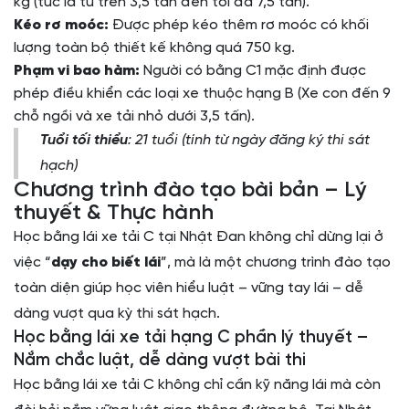
kg (tức là từ trên 3,5 tấn đến tối đa 7,5 tấn).
Kéo rơ moóc:
Được phép kéo thêm rơ moóc có khối
lượng toàn bộ thiết kế không quá 750 kg.
Phạm vi bao hàm:
Người có bằng C1 mặc định được
phép điều khiển các loại xe thuộc hạng B (Xe con đến 9
chỗ ngồi và xe tải nhỏ dưới 3,5 tấn).
Tuổi tối thiểu
: 21 tuổi (tính từ ngày đăng ký thi sát
hạch)
Chương trình đào tạo bài bản – Lý
thuyết & Thực hành
Học bằng lái xe tải C tại Nhật Đan không chỉ dừng lại ở
việc “
dạy cho biết lái
”, mà là một chương trình đào tạo
toàn diện giúp học viên hiểu luật – vững tay lái – dễ
dàng vượt qua kỳ thi sát hạch.
Học bằng lái xe tải hạng C phần lý thuyết –
Nắm chắc luật, dễ dàng vượt bài thi
Học bằng lái xe tải C không chỉ cần kỹ năng lái mà còn