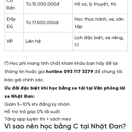
Cơ
Từ 15.000.000đ
Hồ sơ, lý thuyết, thi
Bản
Đầy
Học thực hành, xe, sân
Từ 17.500.000đ
Đủ
tập
Lịch đặc biệt, xe riêng,
VIP
Liên hệ
1:1
(*) Học phí mang tính chất kham khảo bạn hãy để lại
thông tin hoặc gọi
hotline
093 117 3379
để chúng tôi
báo gái chính xác.
Ưu đãi đặc biệt khi học bằng xe tải tại Văn phòng lái
xe Nhật Đan:
Giảm 5–10% khi đăng ký nhóm
Hỗ trợ trả góp 0% lãi suất
Tặng app luyện thi + sách mẹo
Vì sao nên học bằng C tại Nhật Đan?