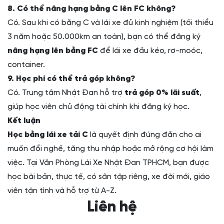
8. Có thể nâng hạng bằng C lên FC không?
Có. Sau khi có bằng C và lái xe đủ kinh nghiệm (tối thiểu
3 năm hoặc 50.000km an toàn), bạn có thể đăng ký
nâng hạng lên bằng FC
để lái xe đầu kéo, rơ-moóc,
container.
9. Học phí có thể trả góp không?
Có. Trung tâm Nhật Đan hỗ trợ
trả góp 0% lãi suất
,
giúp học viên chủ động tài chính khi đăng ký học.
Kết luận
Học bằng lái xe tải C
là quyết định đúng đắn cho ai
muốn đổi nghề, tăng thu nhập hoặc mở rộng cơ hội làm
việc. Tại Văn Phòng Lái Xe Nhật Đan TPHCM, bạn được
học bài bản, thực tế, có sân tập riêng, xe đời mới, giáo
viên tận tình và hỗ trợ từ A-Z.
Liên hệ