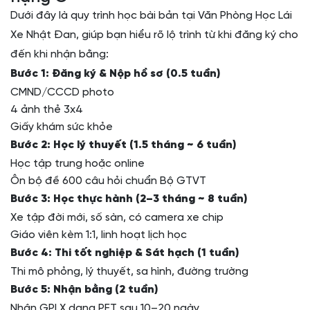
Dưới đây là quy trình học bài bản tại Văn Phòng Học Lái
Xe Nhật Đan, giúp bạn hiểu rõ lộ trình từ khi đăng ký cho
đến khi nhận bằng:
Bước 1: Đăng ký & Nộp hồ sơ (0.5 tuần)
CMND/CCCD photo
4 ảnh thẻ 3x4
Giấy khám sức khỏe
Bước 2: Học lý thuyết (1.5 tháng ~ 6 tuần)
Học tập trung hoặc online
Ôn bộ đề 600 câu hỏi chuẩn Bộ GTVT
Bước 3: Học thực hành (2–3 tháng ~ 8 tuần)
Xe tập đời mới, số sàn, có camera xe chip
Giáo viên kèm 1:1, linh hoạt lịch học
Bước 4: Thi tốt nghiệp & Sát hạch (1 tuần)
Thi mô phỏng, lý thuyết, sa hình, đường trường
Bước 5: Nhận bằng (2 tuần)
Nhận GPLX dạng PET sau 10–20 ngày