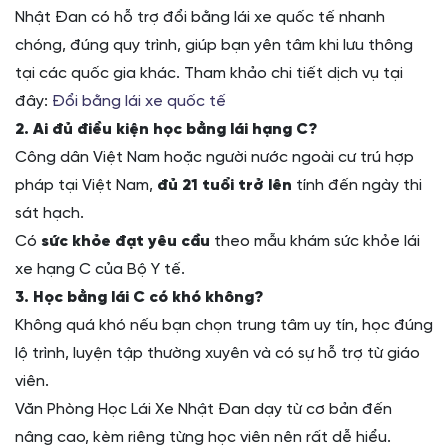
Nhật Đan có hỗ trợ đổi bằng lái xe quốc tế nhanh
chóng, đúng quy trình, giúp bạn yên tâm khi lưu thông
tại các quốc gia khác. Tham khảo chi tiết dịch vụ tại
đây:
Đổi bằng lái xe quốc tế
2. Ai đủ điều kiện học bằng lái hạng C?
Công dân Việt Nam hoặc người nước ngoài cư trú hợp
pháp tại Việt Nam,
đủ 21 tuổi trở lên
tính đến ngày thi
sát hạch.
Có
sức khỏe đạt yêu cầu
theo mẫu khám sức khỏe lái
xe hạng C của Bộ Y tế.
3. Học bằng lái C có khó không?
Không quá khó nếu bạn chọn trung tâm uy tín, học đúng
lộ trình, luyện tập thường xuyên và có sự hỗ trợ từ giáo
viên.
Văn Phòng Học Lái Xe Nhật Đan dạy từ cơ bản đến
nâng cao, kèm riêng từng học viên nên rất dễ hiểu.