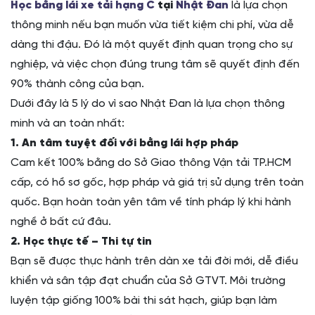
Học bằng lái xe tải hạng C
tại
Nhật Đan
là lựa chọn
thông minh nếu bạn muốn vừa tiết kiệm chi phí, vừa dễ
dàng thi đậu. Đó là một quyết định quan trọng cho sự
nghiệp, và việc chọn đúng trung tâm sẽ quyết định đến
90% thành công của bạn.
Dưới đây là 5 lý do vì sao Nhật Đan là lựa chọn thông
minh và an toàn nhất:
1. An tâm tuyệt đối với bằng lái hợp pháp
Cam kết 100% bằng do Sở Giao thông Vận tải TP.HCM
cấp, có hồ sơ gốc, hợp pháp và giá trị sử dụng trên toàn
quốc. Bạn hoàn toàn yên tâm về tính pháp lý khi hành
nghề ở bất cứ đâu.
2. Học thực tế – Thi tự tin
Bạn sẽ được thực hành trên dàn xe tải đời mới, dễ điều
khiển và sân tập đạt chuẩn của Sở GTVT. Môi trường
luyện tập giống 100% bài thi sát hạch, giúp bạn làm