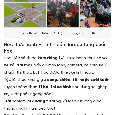
Học lý thuyết – Nắm chắc luật, dễ dàng vượt bài thi
Học thực hành – Tự tin cầm lái sau từng buổi
học
Học viên sẽ được
kèm riêng 1–1
, thực hành thực tế với
xe tải đời mới
, đầy đủ máy lạnh, camera, xe chip tiêu
chuẩn thi thật. Lịch học được thiết kế linh hoạt:
Tập lái theo khung giờ
sáng, chiều, tối hoặc cuối tuần
Luyện thành thạo
11 bài thi sa hình
như dừng xe, ghép
xe, xuất phát ngang dốc
Trải nghiệm lái
đường trường
, xử lý tình huống giao
thông như khi làm việc thật