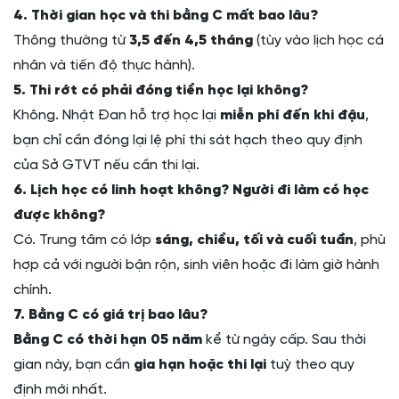
4. Thời gian học và thi bằng C mất bao lâu?
Thông thường từ
3,5 đến 4,5 tháng
(tùy vào lịch học cá
nhân và tiến độ thực hành).
5. Thi rớt có phải đóng tiền học lại không?
Không. Nhật Đan hỗ trợ học lại
miễn phí đến khi đậu
,
bạn chỉ cần đóng lại lệ phí thi sát hạch theo quy định
của Sở GTVT nếu cần thi lại.
6. Lịch học có linh hoạt không? Người đi làm có học
được không?
Có. Trung tâm có lớp
sáng, chiều, tối và cuối tuần
, phù
hợp cả với người bận rộn, sinh viên hoặc đi làm giờ hành
chính.
7. Bằng C có giá trị bao lâu?
Bằng C có thời hạn 05 năm
kể từ ngày cấp. Sau thời
gian này, bạn cần
gia hạn hoặc thi lại
tuỳ theo quy
định mới nhất.