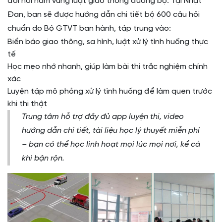
đòi hỏi nắm vững luật giao thông đường bộ. Tại Nhật
Đan, bạn sẽ được hướng dẫn chi tiết bộ 600 câu hỏi
chuẩn do Bộ GTVT ban hành, tập trung vào:
Biển báo giao thông, sa hình, luật xử lý tình huống thực
tế
Học mẹo nhớ nhanh, giúp làm bài thi trắc nghiệm chính
xác
Luyện tập mô phỏng xử lý tình huống để làm quen trước
khi thi thật
Trung tâm hỗ trợ đầy đủ app luyện thi, video
hướng dẫn chi tiết, tài liệu học lý thuyết miễn phí
– bạn có thể học linh hoạt mọi lúc mọi nơi, kể cả
khi bận rộn.