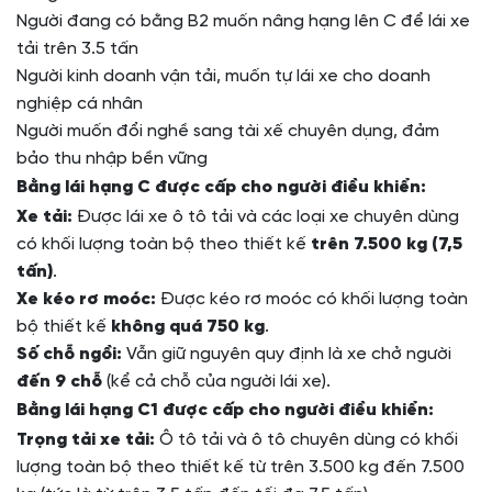
Người đang có bằng B2 muốn nâng hạng lên C để lái xe
tải trên 3.5 tấn
Người kinh doanh vận tải, muốn tự lái xe cho doanh
nghiệp cá nhân
Người muốn đổi nghề sang tài xế chuyên dụng, đảm
bảo thu nhập bền vững
Bằng lái hạng C được cấp cho người điều khiển:
Xe tải:
Được lái xe ô tô tải và các loại xe chuyên dùng
có khối lượng toàn bộ theo thiết kế
trên 7.500 kg (7,5
tấn)
.
Xe kéo rơ moóc:
Được kéo rơ moóc có khối lượng toàn
bộ thiết kế
không quá 750 kg
.
Số chỗ ngồi:
Vẫn giữ nguyên quy định là xe chở người
đến 9 chỗ
(kể cả chỗ của người lái xe).
Bằng lái hạng C1 được cấp cho người điều khiển:
Trọng tải xe tải:
Ô tô tải và ô tô chuyên dùng có khối
lượng toàn bộ theo thiết kế từ trên 3.500 kg đến 7.500