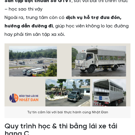
Sân tập đạt chuẩn Sở GTVT
, sát với bài thi chính thức
– học sao thi vậy
Ngoài ra, trung tâm còn có
dịch vụ hỗ trợ đưa đón,
hướng dẫn đường đi
, giúp học viên không lo lạc đường
hay phải tìm sân tập xa xôi.
Tự tin cầm lái với bài thực hành cùng Nhật Đan
Quy trình học & thi bằng lái xe tải
hạng C