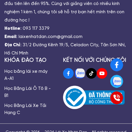
đầu tiên lên đến 95%. Cùng với giảng viên có nhiều kinh
nghiệm 1 kèm 1, chúng tôi sẽ hỗ trợ bạn hết mình trên con
đường học !
Hotline
: 093 117 3379
Email
: laixenhatdan.com@gmail.com
Địa Chỉ
: 31/2 Đường Kênh 19/5, Celadon City, Tân Sơn Nhì,
Hồ Chí Minh
KHÓA ĐÀO TẠO
KẾT NỐI VỚI CHÚNG TÔI
Học bằng lái xe máy
A-A1
Học Bằng Lái Ô Tô B -
B1
Học Bằng Lái Xe Tải
Hạng C