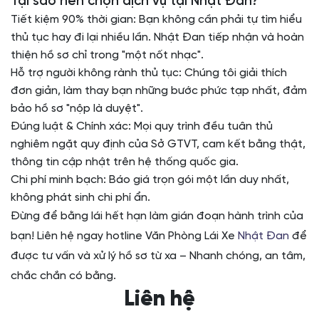
Tại sao nên chọn dịch vụ tại Nhật Đan?
Tiết kiệm 90% thời gian: Bạn không cần phải tự tìm hiểu
thủ tục hay đi lại nhiều lần. Nhật Đan tiếp nhận và hoàn
thiện hồ sơ chỉ trong "một nốt nhạc".
Hỗ trợ người không rành thủ tục: Chúng tôi giải thích
đơn giản, làm thay bạn những bước phức tạp nhất, đảm
bảo hồ sơ "nộp là duyệt".
Đúng luật & Chính xác: Mọi quy trình đều tuân thủ
nghiêm ngặt quy định của Sở GTVT, cam kết bằng thật,
thông tin cập nhật trên hệ thống quốc gia.
Chi phí minh bạch: Báo giá trọn gói một lần duy nhất,
không phát sinh chi phí ẩn.
Đừng để bằng lái hết hạn làm gián đoạn hành trình của
bạn! Liên hệ ngay hotline Văn Phòng Lái Xe
Nhật Đan
để
được tư vấn và xử lý hồ sơ từ xa – Nhanh chóng, an tâm,
chắc chắn có bằng.
Liên hệ