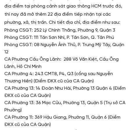
địa điểm tại phòng cảnh sát giao thông HCM trước đó,
thì nay đã mở thêm 22 địa điểm tiếp nhận tại các
phường, xã, thị trấn. Chi tiết địa chỉ, địa điểm như sau:
Phòng CSGT: 252 Lý Chính Thắng, Phường 9, Quận 3
Phòng CSGT: 111 Tân Sơn Nhì, P. Tân Sơn, Q. Tân Phú
Phòng CSGT: 08 Nguyễn Ảnh Thủ, P. Trung Mỹ Tây, Quận
12
CA Phường Cầu Ông Lãnh: 288 Võ Văn Kiệt, Cầu Ông
Lãnh, Hồ Chí Minh
CA Phường 4: 243 CMT8, P4, Q3 (cổng sau Nguyễn
Thượng Hiền) (Điểm ĐKX cũ của CA Quận)
CA Phường 13: 14 Đoàn Như Hài, Phường 13 Quận 4 (Điểm
ĐKX cũ của CA Quận)
CA Phường 13: 36 Mạc Cửu, Phường 13, Quận 5 (Trụ sở CA
Phường)
CA Phường 11: 369 Hậu Giang, Phường 11, Quận 6 (Điểm
ĐKX cũ của CA Quận)