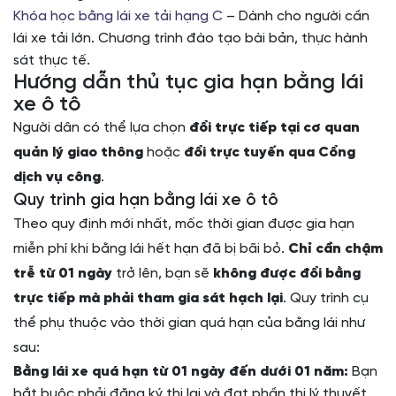
Khóa học bằng lái xe tải hạng C
– Dành cho người cần
lái xe tải lớn. Chương trình đào tạo bài bản, thực hành
sát thực tế.
Hướng dẫn thủ tục gia hạn bằng lái
xe ô tô
Người dân có thể lựa chọn
đổi trực tiếp tại cơ quan
quản lý giao thông
hoặc
đổi trực tuyến qua Cổng
dịch vụ công
.
Quy trình gia hạn bằng lái xe ô tô
Theo quy định mới nhất, mốc thời gian được gia hạn
miễn phí khi bằng lái hết hạn đã bị bãi bỏ.
Chỉ cần chậm
trễ từ 01 ngày
trở lên, bạn sẽ
không được đổi bằng
trực tiếp mà phải tham gia sát hạch lại
. Quy trình cụ
thể phụ thuộc vào thời gian quá hạn của bằng lái như
sau:
Bằng lái xe quá hạn từ 01 ngày đến dưới 01 năm:
Bạn
bắt buộc phải đăng ký thi lại và đạt phần thi lý thuyết