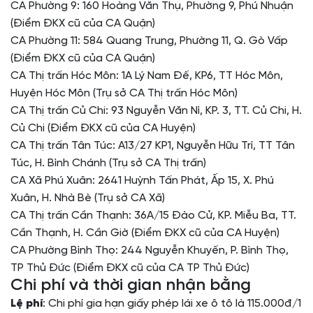
CA Phường 9: 160 Hoàng Văn Thụ, Phường 9, Phú Nhuận
(Điểm ĐKX cũ của CA Quận)
CA Phường 11: 584 Quang Trung, Phường 11, Q. Gò Vấp
(Điểm ĐKX cũ của CA Quận)
CA Thị trấn Hóc Môn: 1A Lý Nam Đế, KP6, TT Hóc Môn,
Huyện Hóc Môn (Trụ sở CA Thị trấn Hóc Môn)
CA Thị trấn Củ Chi: 93 Nguyễn Văn Nì, KP. 3, TT. Củ Chi, H.
Củ Chi (Điểm ĐKX cũ của CA Huyện)
CA Thị trấn Tân Túc: A13/27 KP1, Nguyễn Hữu Trí, TT Tân
Túc, H. Bình Chánh (Trụ sở CA Thị trấn)
CA Xã Phú Xuân: 2641 Huỳnh Tấn Phát, Ấp 15, X. Phú
Xuân, H. Nhà Bè (Trụ sở CA Xã)
CA Thị trấn Cần Thạnh: 36A/15 Đào Cử, KP. Miễu Ba, TT.
Cần Thạnh, H. Cần Giờ (Điểm ĐKX cũ của CA Huyện)
CA Phường Bình Thọ: 244 Nguyễn Khuyến, P. Bình Thọ,
TP Thủ Đức (Điểm ĐKX cũ của CA TP Thủ Đức)
Chi phí và thời gian nhận bằng
Lệ phí
: Chi phí gia hạn giấy phép lái xe ô tô là 115.000đ/1