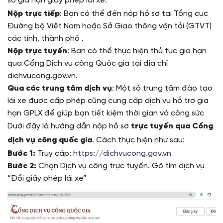
sơ gia hạn giấy phép lái xe:
Nộp trực tiếp
: Bạn có thể đến nộp hồ sơ tại Tổng cục
Đường bộ Việt Nam hoặc Sở Giao thông vận tải (GTVT)
các tỉnh, thành phố .
Nộp trực tuyến
: Bạn có thể thực hiện thủ tục gia hạn
qua Cổng Dịch vụ công Quốc gia tại địa chỉ
dichvucong.gov.vn.
Qua các trung tâm dịch vụ
: Một số trung tâm đào tạo
lái xe được cấp phép cũng cung cấp dịch vụ hỗ trợ gia
hạn GPLX để giúp bạn tiết kiệm thời gian và công sức
Dưới đây là hướng dẫn nộp hồ sơ
trực tuyến qua Cổng
dịch vụ công quốc gia
. Cách thực hiện như sau:
Bước 1:
Truy cập:
https://dichvucong.gov.vn
Bước 2:
Chọn Dịch vụ công trực tuyến. Gõ tìm dịch vụ
“Đổi giấy phép lái xe”