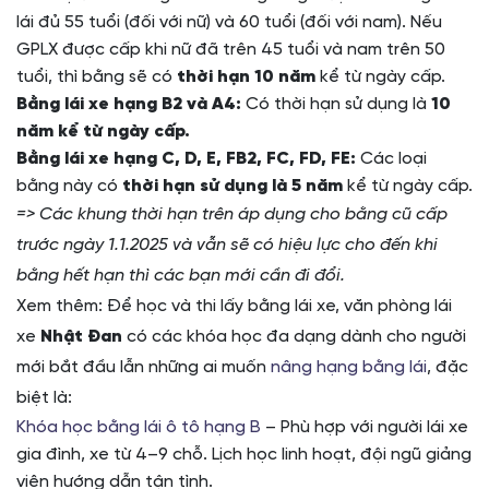
lái đủ 55 tuổi (đối với nữ) và 60 tuổi (đối với nam). Nếu
GPLX được cấp khi nữ đã trên 45 tuổi và nam trên 50
tuổi, thì bằng sẽ có
thời hạn 10 năm
kể từ ngày cấp.
Bằng lái xe hạng B2 và A4:
Có thời hạn sử dụng là
10
năm kể từ ngày cấp.
Bằng lái xe hạng C, D, E, FB2, FC, FD, FE:
Các loại
bằng này có
thời hạn sử dụng là 5 năm
kể từ ngày cấp.
=> Các khung thời hạn trên áp dụng cho bằng cũ cấp
trước ngày 1.1.2025 và vẫn sẽ có hiệu lực cho đến khi
bằng hết hạn thì các bạn mới cần đi đổi.
Xem thêm: Để học và thi lấy bằng lái xe, văn phòng lái
xe
Nhật Đan
có các khóa học đa dạng dành cho người
mới bắt đầu lẫn những ai muốn
nâng hạng bằng lái
, đặc
biệt là:
Khóa học bằng lái ô tô hạng B
– Phù hợp với người lái xe
gia đình, xe từ 4–9 chỗ. Lịch học linh hoạt, đội ngũ giảng
viên hướng dẫn tận tình.