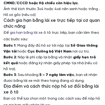
CMND/CCCD hoặc Hộ chiếu còn hiệu lực
.
Ảnh thẻ kích thước 3x4 hoặc 4x6 nền xanh hoặc trắng .
Hồ sơ gốc (nếu có)
Cách gia hạn bằng lái xe trực tiếp tại cơ quan
chức năng
Để
gia hạn bằng lái xe
ô tô trực tiếp, bạn cần làm theo
các bước sau:
Bước 1
: Mang đầy đủ hồ sơ tới nộp tại
Sở Giao thông
Vận tải
hoặc
Cục Đường bộ Việt Nam
nơi cư trú.
Bước 2
: Nộp lệ phí cấp lại bằng và nhận
giấy hẹn trả
kết quả
hoặc đăng ký nhận giấy phép tại nhà (nếu có
hỗ trợ).
Bước 3
: Sau khoảng
5 – 7 ngày làm việc
, bạn sẽ nhận
được bằng lái xe mới theo hạng đang sử dụng.
Địa điểm và cách thức nộp hồ sơ đổi bằng lái
xe ô tô
Bạn có thể lựa chọn một trong các cách sau để nộp hồ