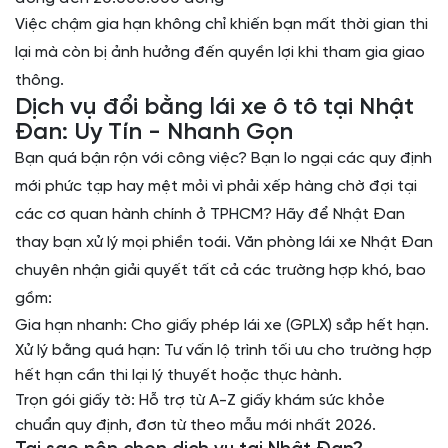
Việc chậm gia hạn không chỉ khiến bạn mất thời gian thi
lại mà còn bị ảnh hưởng đến quyền lợi khi tham gia giao
thông.
Dịch vụ đổi bằng lái xe ô tô tại Nhật
Đan: Uy Tín - Nhanh Gọn
Bạn quá bận rộn với công việc? Bạn lo ngại các quy định
mới phức tạp hay mệt mỏi vì phải xếp hàng chờ đợi tại
các cơ quan hành chính ở TPHCM? Hãy để Nhật Đan
thay bạn xử lý mọi phiền toái. Văn phòng lái xe Nhật Đan
chuyên nhận giải quyết tất cả các trường hợp khó, bao
gồm:
Gia hạn nhanh: Cho giấy phép lái xe (GPLX) sắp hết hạn.
Xử lý bằng quá hạn: Tư vấn lộ trình tối ưu cho trường hợp
hết hạn cần thi lại lý thuyết hoặc thực hành.
Trọn gói giấy tờ: Hỗ trợ từ A-Z giấy khám sức khỏe
chuẩn quy định, đơn từ theo mẫu mới nhất 2026.