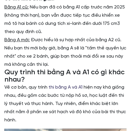
Bằng A1 cũ:
Nếu bạn đã có bằng A1 cấp trước năm 2025
(không thời hạn), bạn vẫn được tiếp tục điều khiển xe
mô tô hai bánh có dung tích xi-lanh đến dưới 175 cm3
theo quy định cũ.
Bằng A mới:
Được hiểu là sự hợp nhất của bằng A2 cũ.
Nếu bạn thi mới bây giờ, bằng A sẽ là "tấm thẻ quyền lực
nhất" cho xe 2 bánh, giúp bạn thoải mái đổi xe sau này
mà không cần thi lại.
Quy trình thi bằng A và A1 có gì khác
nhau?
Về cơ bản, quy trình
thi bằng A và A1
hiện nay khá giống
nhau, đều gồm các bước từ nộp hồ sơ, học luật đến thi
lý thuyết và thực hành. Tuy nhiên, điểm khác biệt lớn
nhất nằm ở phần xe sát hạch và độ khó của bài thi thực
hành.