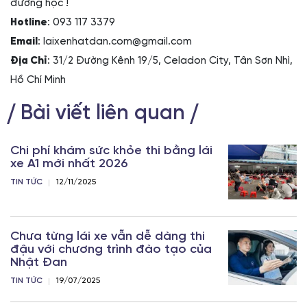
đường học !
Hotline
: 093 117 3379
Email
: laixenhatdan.com@gmail.com
Địa Chỉ
: 31/2 Đường Kênh 19/5, Celadon City, Tân Sơn Nhì,
Hồ Chí Minh
Bài viết liên quan
Chi phí khám sức khỏe thi bằng lái
xe A1 mới nhất 2026
TIN TỨC
12/11/2025
Chưa từng lái xe vẫn dễ dàng thi
đậu với chương trình đào tạo của
Nhật Đan
TIN TỨC
19/07/2025