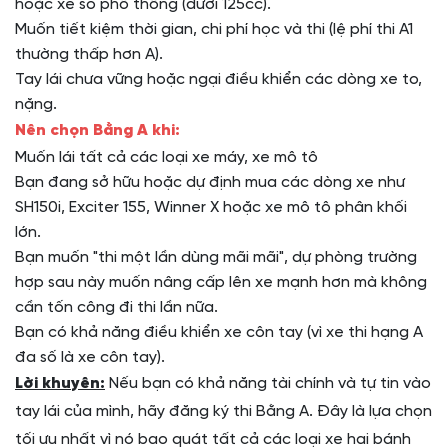
hoặc xe số phổ thông (dưới 125cc).
Muốn tiết kiệm thời gian, chi phí học và thi (lệ phí thi A1
thường thấp hơn A).
Tay lái chưa vững hoặc ngại điều khiển các dòng xe to,
nặng.
Nên chọn Bằng A khi:
Muốn lái tất cả các loại xe máy, xe mô tô
Bạn đang sở hữu hoặc dự định mua các dòng xe như
SH150i, Exciter 155, Winner X hoặc xe mô tô phân khối
lớn.
Bạn muốn "thi một lần dùng mãi mãi", dự phòng trường
hợp sau này muốn nâng cấp lên xe mạnh hơn mà không
cần tốn công đi thi lần nữa.
Bạn có khả năng điều khiển xe côn tay (vì xe thi hạng A
đa số là xe côn tay).
Lời khuyên:
Nếu bạn có khả năng tài chính và tự tin vào
tay lái của mình, hãy đăng ký thi Bằng A. Đây là lựa chọn
tối ưu nhất vì nó bao quát tất cả các loại xe hai bánh