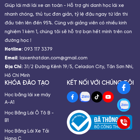
Giúp lái mới lái xe an toàn - Hỗ trợ ghi danh học lái xe
nhanh chóng, thủ tục đơn giản, tỷ lệ đậu ngay từ lần thi
đầu tiên lên đến 95%. Cùng với giảng viên có nhiều kinh
nghiệm 1 kèm 1, chúng tôi sẽ hỗ trợ bạn hết mình trên con
đường học !
Hotline
: 093 117 3379
Email
: laixenhatdan.com@gmail.com
Địa Chỉ
: 31/2 Đường Kênh 19/5, Celadon City, Tân Sơn Nhì,
Hồ Chí Minh
KHÓA ĐÀO TẠO
KẾT NỐI VỚI CHÚNG TÔI
Học bằng lái xe máy
A-A1
Học Bằng Lái Ô Tô B -
B1
Học Bằng Lái Xe Tải
Hạng C