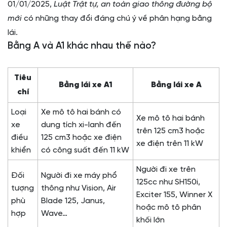
01/01/2025,
Luật Trật tự, an toàn giao thông đường bộ
mới
có những thay đổi đáng chú ý về phân hạng bằng
lái.
Bằng A và A1 khác nhau thế nào?
Tiêu
Bằng lái xe A1
Bằng lái xe A
chí
Loại
Xe mô tô hai bánh có
Xe mô tô hai bánh
xe
dung tích xi-lanh đến
trên 125 cm3 hoặc
điều
125 cm3 hoặc xe điện
xe điện trên 11 kW
khiển
có công suất đến 11 kW
Người đi xe trên
Đối
Người đi xe máy phổ
125cc như SH150i,
tượng
thông như Vision, Air
Exciter 155, Winner X
phù
Blade 125, Janus,
hoặc mô tô phân
hợp
Wave…
khối lớn