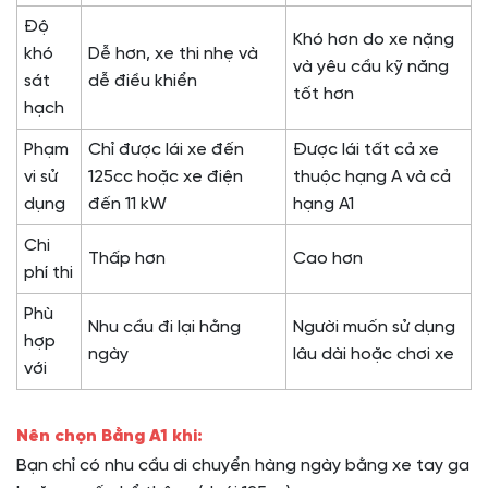
Độ
Khó hơn do xe nặng
khó
Dễ hơn, xe thi nhẹ và
và yêu cầu kỹ năng
sát
dễ điều khiển
tốt hơn
hạch
Phạm
Chỉ được lái xe đến
Được lái tất cả xe
vi sử
125cc hoặc xe điện
thuộc hạng A và cả
dụng
đến 11 kW
hạng A1
Chi
Thấp hơn
Cao hơn
phí thi
Phù
Nhu cầu đi lại hằng
Người muốn sử dụng
hợp
ngày
lâu dài hoặc chơi xe
với
Nên chọn Bằng A1 khi:
Bạn chỉ có nhu cầu di chuyển hàng ngày bằng xe tay ga