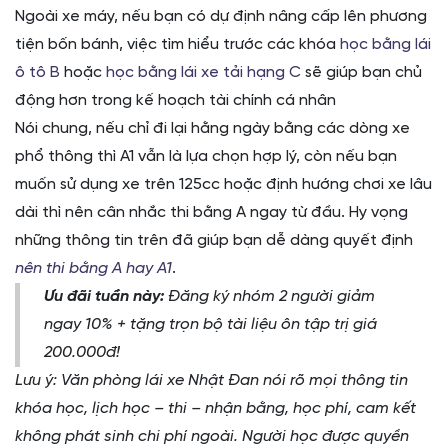
Ngoài xe máy, nếu bạn có dự định nâng cấp lên phương
tiện bốn bánh, việc tìm hiểu trước các khóa
học bằng lái
ô tô B
hoặc
học bằng lái xe tải hạng C
sẽ giúp bạn chủ
động hơn trong kế hoạch tài chính cá nhân
Nói chung, nếu chỉ đi lại hằng ngày bằng các dòng xe
phổ thông thì A1 vẫn là lựa chọn hợp lý, còn nếu bạn
muốn sử dụng xe trên 125cc hoặc định hướng chơi xe lâu
dài thì nên cân nhắc thi bằng A ngay từ đầu. Hy vọng
những thông tin trên đã giúp bạn dễ dàng quyết định
nên thi bằng A hay A1
.
Ưu đãi tuần này:
Đăng ký nhóm 2 người giảm
ngay 10% + tặng trọn bộ tài liệu ôn tập trị giá
200.000đ!
Lưu ý: Văn phòng lái xe Nhật Đan nói rõ mọi thông tin
khóa học, lịch học – thi – nhận bằng, học phí, cam kết
không phát sinh chi phí ngoài. Người học được quyền