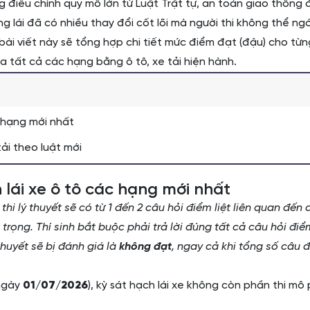
ng điều chỉnh quy mô lớn từ Luật Trật tự, an toàn giao thông
 lái đã có nhiều thay đổi cốt lõi mà người thi không thể ngó
bài viết này sẽ tổng hợp chi tiết mức điểm đạt (đậu) cho từ
a tất cả các hạng bằng ô tô, xe tải hiện hành.
 hạng mới nhất
ải theo luật mới
lái xe ô tô các hạng mới nhất
thi lý thuyết sẽ có từ 1 đến 2 câu hỏi điểm liệt liên quan đến 
rọng. Thí sinh bắt buộc phải trả lời đúng tất cả câu hỏi điể
ý thuyết sẽ bị đánh giá là
không đạt
, ngay cả khi tổng số câu 
 ngày
01/07/2026
), kỳ sát hạch lái xe không còn phần thi mô