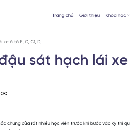
Trang chủ
Giới thiệu
Khóa học
xe ô tô B, C, C1, D,...
đậu sát hạch lái xe
 ĐỌC
ắc chung của rất nhiều học viên trước khi bước vào kỳ thi q