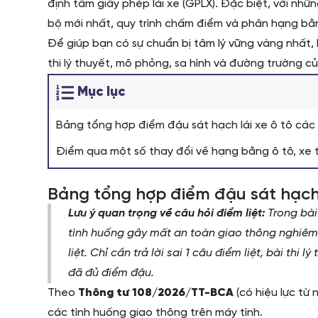
định tấm giấy phép lái xe (GPLX). Đặc biệt, với nhữ
bộ mới nhất, quy trình chấm điểm và phân hạng bằng
Để giúp bạn có sự chuẩn bị tâm lý vững vàng nhất, 
thi lý thuyết, mô phỏng, sa hình và đường trường củ
Mục lục
Bảng tổng hợp điểm đậu sát hạch lái xe ô tô các
Điểm qua một số thay đổi về hạng bằng ô tô, xe t
Bảng tổng hợp điểm đậu sát hạch 
Lưu ý quan trọng về câu hỏi điểm liệt:
Trong bài 
tình huống gây mất an toàn giao thông nghiêm t
liệt. Chỉ cần trả lời sai 1 câu điểm liệt, bài thi l
đã đủ điểm đậu.
Theo
Thông tư 108/2026/TT-BCA
(có hiệu lực từ
các tình huống giao thông trên máy tính.