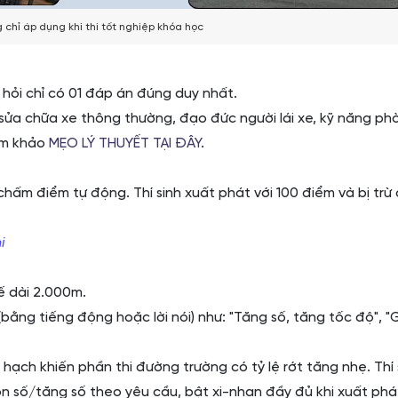
 chỉ áp dụng khi thi tốt nghiệp khóa học
 hỏi chỉ có 01 đáp án đúng duy nhất.
sửa chữa xe thông thường, đạo đức người lái xe, kỹ năng ph
am khảo
MẸO LÝ THUYẾT TẠI ĐÂY
.
chấm điểm tự động. Thí sinh xuất phát với 100 điểm và bị trừ
i
ế dài 2.000m.
(bằng tiếng động hoặc lời nói) như: "Tăng số, tăng tốc độ", "
 hạch khiến phần thi đường trường có tỷ lệ rớt tăng nhẹ. Thí 
ồn số/tăng số theo yêu cầu, bật xi-nhan đầy đủ khi xuất phá