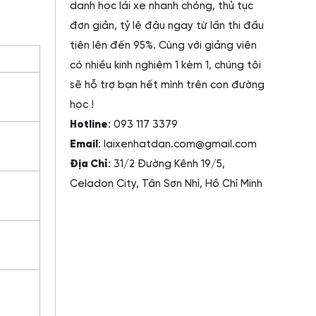
danh học lái xe nhanh chóng, thủ tục
đơn giản, tỷ lệ đậu ngay từ lần thi đầu
tiên lên đến 95%. Cùng với giảng viên
có nhiều kinh nghiệm 1 kèm 1, chúng tôi
sẽ hỗ trợ bạn hết mình trên con đường
học !
Hotline
: 093 117 3379
Email
: laixenhatdan.com@gmail.com
Địa Chỉ
: 31/2 Đường Kênh 19/5,
Celadon City, Tân Sơn Nhì, Hồ Chí Minh