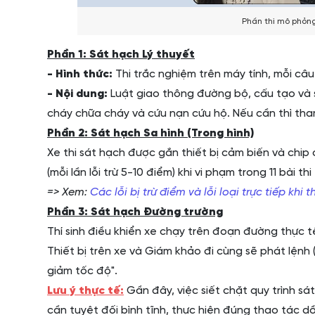
Phần thi mô phỏng
Phần 1: Sát hạch Lý thuyết
- Hình thức:
Thi trắc nghiệm trên máy tính, mỗi câu
- Nội dung:
Luật giao thông đường bộ, cấu tạo và 
cháy chữa cháy và cứu nạn cứu hộ. Nếu cần thì th
Phần 2: Sát hạch Sa hình (Trong hình)
Xe thi sát hạch được gắn thiết bị cảm biến và chip 
(mỗi lần lỗi trừ 5-10 điểm) khi vi phạm trong 11 bài thi
=> Xem:
Các lỗi bị trừ điểm và lỗi loại trực tiếp khi th
Phần 3: Sát hạch Đường trường
Thí sinh điều khiển xe chạy trên đoạn đường thực t
Thiết bị trên xe và Giám khảo đi cùng sẽ phát lệnh 
giảm tốc độ".
Lưu ý thực tế:
Gần đây, việc siết chặt quy trình sát
cần tuyệt đối bình tĩnh, thực hiện đúng thao tác d