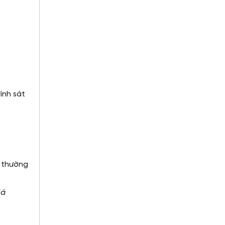
ình sát
 thường
iá