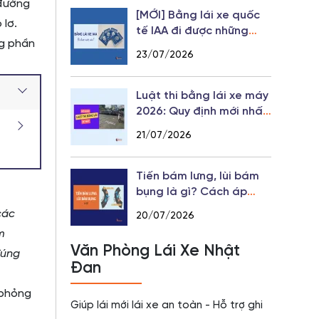
 đường
[MỚI] Bằng lái xe quốc
 lơ.
tế IAA đi được những
ng phần
nước nào?
23/07/2026
Luật thi bằng lái xe máy
2026: Quy định mới nhất
từ 01/07
21/07/2026
Tiến bám lưng, lùi bám
bụng là gì? Cách áp
dụng khi lái xe
các
20/07/2026
m
Văn Phòng Lái Xe Nhật
đúng
Đan
 phỏng
Giúp lái mới lái xe an toàn - Hỗ trợ ghi