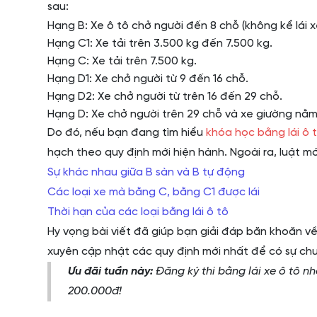
sau:
Hạng B: Xe ô tô chở người đến 8 chỗ (không kể lái x
Hạng C1: Xe tải trên 3.500 kg đến 7.500 kg.
Hạng C: Xe tải trên 7.500 kg.
Hạng D1: Xe chở người từ 9 đến 16 chỗ.
Hạng D2: Xe chở người từ trên 16 đến 29 chỗ.
Hạng D: Xe chở người trên 29 chỗ và xe giường nằm
Do đó, nếu bạn đang tìm hiểu
khóa học bằng lái ô 
hạch theo quy định mới hiện hành. Ngoài ra, luật m
Sự khác nhau giữa B sàn và B tự động
Các loại xe mà bằng C, bằng C1 được lái
Thời hạn của các loại bằng lái ô tô
Hy vọng bài viết đã giúp bạn giải đáp băn khoăn về 
xuyên cập nhật các quy định mới nhất để có sự chu
Ưu đãi tuần này:
Đăng ký thi bằng lái xe ô tô nh
200.000đ!