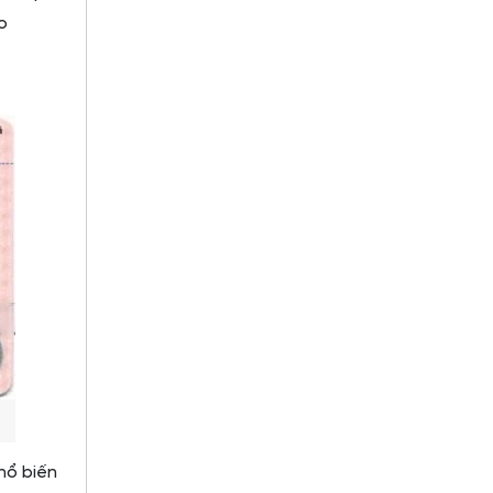
o
hổ biến