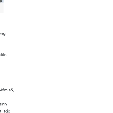
òng
 dần
Giảm số,
sinh
t, tấp