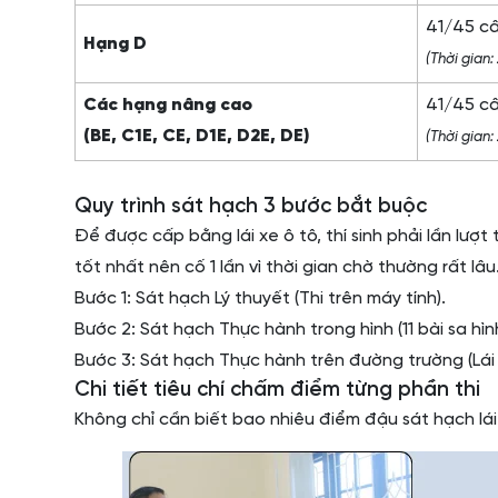
41/45 c
Hạng D
(Thời gian:
Các hạng nâng cao
41/45 c
(BE, C1E, CE, D1E, D2E, DE)
(Thời gian:
Quy trình sát hạch 3 bước bắt buộc
Để được cấp bằng lái xe ô tô, thí sinh phải lần lượt
tốt nhất nên cố 1 lần vì thời gian chờ thường rất lâu
Bước 1: Sát hạch Lý thuyết (Thi trên máy tính).
Bước 2: Sát hạch Thực hành trong hình (11 bài sa hìn
Bước 3: Sát hạch Thực hành trên đường trường (Lái
Chi tiết tiêu chí chấm điểm từng phần thi
Không chỉ cần biết bao nhiêu điểm đậu sát hạch lái