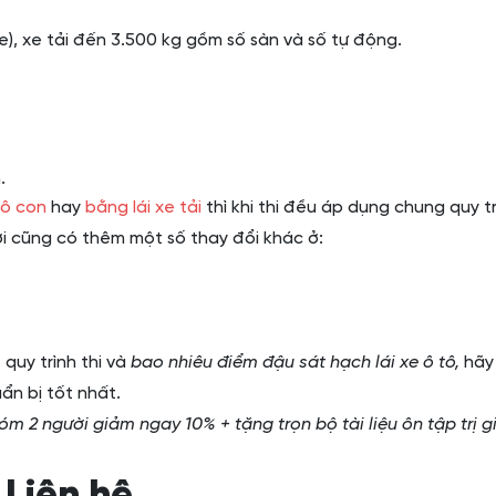
e), xe tải đến 3.500 kg gồm số sàn và số tự động.
.
tô con
hay
bằng lái xe tải
thì khi thi đều áp dụng chung quy tr
ới cũng có thêm một số thay đổi khác ở:
quy trình thi và
bao nhiêu điểm đậu sát hạch lái xe ô tô,
hãy
ẩn bị tốt nhất.
óm 2 người giảm ngay 10% + tặng trọn bộ tài liệu ôn tập trị g