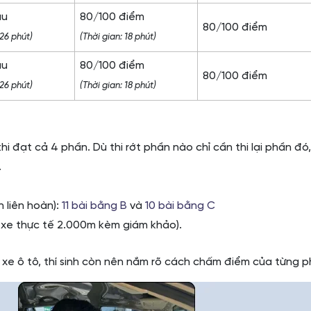
âu
80/100 điểm
80/100 điểm
 26 phút)
(Thời gian: 18 phút)
âu
80/100 điểm
80/100 điểm
 26 phút)
(Thời gian: 18 phút)
 thi đạt cả 4 phần. Dù thi rớt phần nào chỉ cần thi lại phần đó
.
h liên hoàn):
11 bài bằng B
và
10 bài bằng C
 xe thực tế 2.000m kèm giám khảo).
 xe ô tô, thí sinh còn nên nắm rõ cách chấm điểm của từng ph