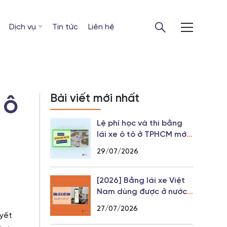
Dịch vụ
Tin tức
Liên hệ
 ô
Bài viết mới nhất
Lệ phí học và thi bằng
lái xe ô tô ở TPHCM mới
nhất 2026
29/07/2026
[2026] Bằng lái xe Việt
Nam dùng được ở nước
nào?
27/07/2026
uyết