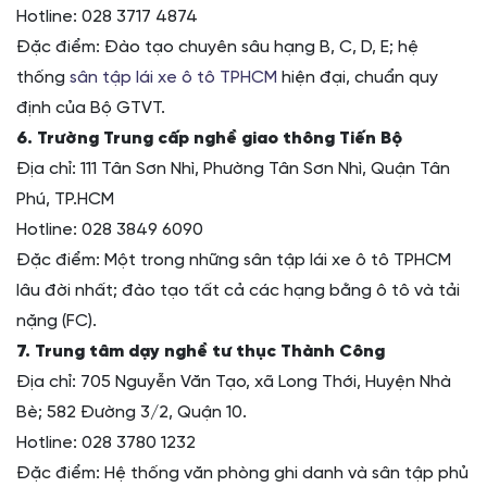
Hotline: 028 3717 4874
Đặc điểm: Đào tạo chuyên sâu hạng B, C, D, E; hệ
thống
sân tập lái xe ô tô TPHCM
hiện đại, chuẩn quy
định của Bộ GTVT.
6. Trường Trung cấp nghề giao thông Tiến Bộ
Địa chỉ: 111 Tân Sơn Nhì, Phường Tân Sơn Nhì, Quận Tân
Phú, TP.HCM
Hotline: 028 3849 6090
Đặc điểm: Một trong những sân tập lái xe ô tô TPHCM
lâu đời nhất; đào tạo tất cả các hạng bằng ô tô và tải
nặng (FC).
7. Trung tâm dạy nghề tư thục Thành Công
Địa chỉ: 705 Nguyễn Văn Tạo, xã Long Thới, Huyện Nhà
Bè; 582 Đường 3/2, Quận 10.
Hotline: 028 3780 1232
Đặc điểm: Hệ thống văn phòng ghi danh và sân tập phủ