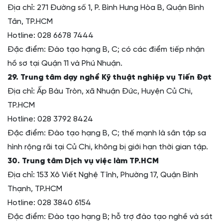
Địa chỉ: 271 Đường số 1, P. Bình Hưng Hòa B, Quận Bình
Tân, TP.HCM
Hotline: 028 6678 7444
Đặc điểm: Đào tạo hạng B, C; có các điểm tiếp nhận
hồ sơ tại Quận 11 và Phú Nhuận.
29. Trung tâm dạy nghề Kỹ thuật nghiệp vụ Tiến Đạt
Địa chỉ: Ấp Bàu Tròn, xã Nhuận Đức, Huyện Củ Chi,
TP.HCM
Hotline: 028 3792 8424
Đặc điểm: Đào tạo hạng B, C; thế mạnh là sân tập sa
hình rộng rãi tại Củ Chi, không bị giới hạn thời gian tập.
30. Trung tâm Dịch vụ việc làm TP.HCM
Địa chỉ: 153 Xô Viết Nghệ Tĩnh, Phường 17, Quận Bình
Thạnh, TP.HCM
Hotline: 028 3840 6154
Đặc điểm: Đào tạo hạng B; hỗ trợ đào tạo nghề và sát