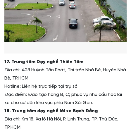
17. Trung tâm Dạy nghề Thiên Tâm
Địa chỉ: 428 Huỳnh Tấn Phát, Thị trấn Nhà Bè, Huyện Nhà
Bè, TP.HCM
Hotline: Liên hệ trực tiếp tại trụ sở
Đặc điểm: Đào tạo hạng B, C; phục vụ nhu cầu học lái
xe cho cư dân khu vực phía Nam Sài Gòn.
18. Trung tâm dạy nghề lái xe Bạch Đằng
Địa chỉ: Km 18, Xa lộ Hà Nội, P. Linh Trung, TP. Thủ Đức,
TP.HCM