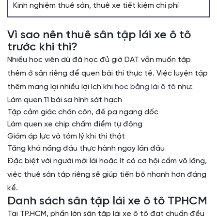
Kinh nghiệm thuê sân, thuê xe tiết kiệm chi phí
Vì sao nên thuê sân tập lái xe ô tô
trước khi thi?
Nhiều học viên dù đã học đủ giờ DAT vẫn muốn tập
thêm ở sân riêng để quen bài thi thực tế. Việc luyện tập
thêm mang lại nhiều lợi ích khi
học bằng lái ô tô
như:
Làm quen 11 bài sa hình sát hạch
Tập cảm giác chân côn, đề pa ngang dốc
Làm quen xe chip chấm điểm tự động
Giảm áp lực và tâm lý khi thi thật
Tăng khả năng đậu thực hành ngay lần đầu
Đặc biệt với người mới lái hoặc ít có cơ hội cầm vô lăng,
việc thuê sân tập riêng sẽ giúp tiến bộ nhanh hơn đáng
kể.
Danh sách sân tập lái xe ô tô TPHCM
Tại TP.HCM, phần lớn sân tập lái xe ô tô đạt chuẩn đều