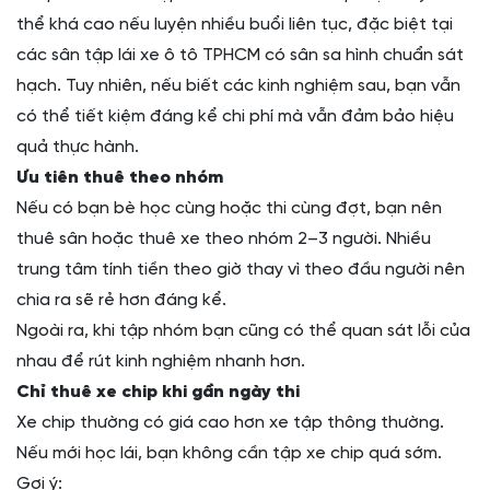
thể khá cao nếu luyện nhiều buổi liên tục, đặc biệt tại
các sân tập lái xe ô tô TPHCM có sân sa hình chuẩn sát
hạch. Tuy nhiên, nếu biết các kinh nghiệm sau, bạn vẫn
có thể tiết kiệm đáng kể chi phí mà vẫn đảm bảo hiệu
quả thực hành.
Ưu tiên thuê theo nhóm
Nếu có bạn bè học cùng hoặc thi cùng đợt, bạn nên
thuê sân hoặc thuê xe theo nhóm 2–3 người. Nhiều
trung tâm tính tiền theo giờ thay vì theo đầu người nên
chia ra sẽ rẻ hơn đáng kể.
Ngoài ra, khi tập nhóm bạn cũng có thể quan sát lỗi của
nhau để rút kinh nghiệm nhanh hơn.
Chỉ thuê xe chip khi gần ngày thi
Xe chip thường có giá cao hơn xe tập thông thường.
Nếu mới học lái, bạn không cần tập xe chip quá sớm.
Gợi ý: