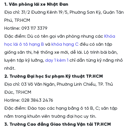
1. Văn phòng lái xe Nhật Đan
Địa chỉ: 31/2 Đường Kênh 19/5, Phường Sơn Kỳ, Quận Tân
Phú, TP.HCM
Hotline: 093 117 3379
Đặc điểm: Dù có tên gọi văn phòng nhưng các
Khóa
học lái ô tô hạng B
và
khóa hạng C
đều có sân tập
giống sân thi, hệ thống xe mới, dễ lái. Lộ trình bài bản,
luyện tập kỹ lưỡng,
dạy 1 kèm 1
chỉ dẫn từng kỹ năng nhỏ
nhất.
2. Trường Đại học Sư phạm Kỹ thuật TP.HCM
Địa chỉ: 03 Võ Văn Ngân, Phường Linh Chiểu, TP. Thủ
Đức, TP.HCM
Hotline: 028 3843 2476
Đặc điểm: Đào tạo các hạng bằng ô tô B, C; sân tập
nằm trong khuôn viên trường đại học uy tín.
3. Trường Cao đẳng Giao thông Vận tải TP.HCM