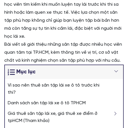
học viên tìm kiếm khi muốn luyện tay lái trước khi thi sa
hình hoặc làm quen xe thực tế. Việc lựa chọn một sân
tập phù hợp không chỉ giúp bạn luyện tập bài bản hơn
mà còn tăng sự tự tin khi cầm lái, đặc biệt với người mới
học lái xe.
Bài viết sẽ giới thiệu những sân tập được nhiều học viên
quan tâm tại TP.HCM, kèm thông tin về vị trí, cơ sở vật
chất và kinh nghiệm chọn sân tập phù hợp với nhu cầu.
Mục lục
Vì sao nên thuê sân tập lái xe ô tô trước khi
thi?
Danh sách sân tập lái xe ô tô TPHCM
Giá thuê sân tập lái xe, giá thuê xe điểm ở
tpHCM (Tham khảo)