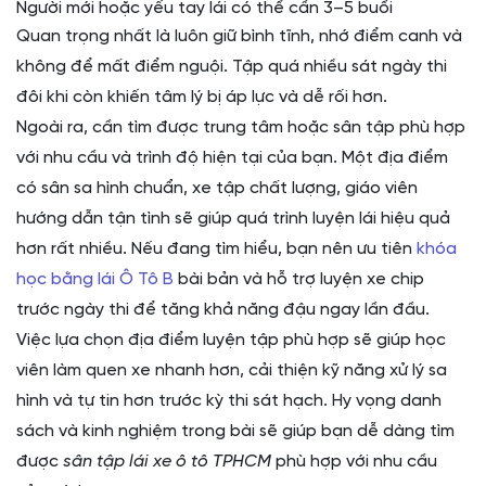
Người mới hoặc yếu tay lái có thể cần 3–5 buổi
Quan trọng nhất là luôn giữ bình tĩnh, nhớ điểm canh và
không để mất điểm nguội. Tập quá nhiều sát ngày thi
đôi khi còn khiến tâm lý bị áp lực và dễ rối hơn.
Ngoài ra, cần tìm được trung tâm hoặc sân tập phù hợp
với nhu cầu và trình độ hiện tại của bạn. Một địa điểm
có sân sa hình chuẩn, xe tập chất lượng, giáo viên
hướng dẫn tận tình sẽ giúp quá trình luyện lái hiệu quả
hơn rất nhiều. Nếu đang tìm hiểu, bạn nên ưu tiên
khóa
học bằng lái Ô Tô B
bài bản và hỗ trợ luyện xe chip
trước ngày thi để tăng khả năng đậu ngay lần đầu.
Việc lựa chọn địa điểm luyện tập phù hợp sẽ giúp học
viên làm quen xe nhanh hơn, cải thiện kỹ năng xử lý sa
hình và tự tin hơn trước kỳ thi sát hạch. Hy vọng danh
sách và kinh nghiệm trong bài sẽ giúp bạn dễ dàng tìm
được
sân tập lái xe ô tô TPHCM
phù hợp với nhu cầu