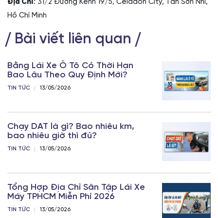
Địa Chỉ
: 31/2 Đường Kênh 19/5, Celadon City, Tân Sơn Nhì,
Hồ Chí Minh
Bài viết liên quan
Bằng Lái Xe Ô Tô Có Thời Hạn
Bao Lâu Theo Quy Định Mới?
TIN TỨC
13/05/2026
Chạy DAT là gì? Bao nhiêu km,
bao nhiêu giờ thì đủ?
TIN TỨC
13/05/2026
Tổng Hợp Địa Chỉ Sân Tập Lái Xe
Máy TPHCM Miễn Phí 2026
TIN TỨC
13/05/2026