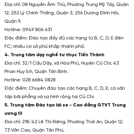
Địa chỉ: 08 Nguyễn Ảnh Thủ, Phường Trung Mỹ Tây, Quận
12; 252 Lý Chính Thắng, Quận 3; 256 Dương Đình Hội,
Quận 9.
Hotline: 0949 806 631
Đặc điểm: Đào tạo đầy đủ các hạng từ B, C, D, E đến
FC; nhiều cơ sở phủ khắp thành phố.
4. Trung tâm dạy nghề tư thục Tiến Thành
Địa chỉ: 32/1 Cầu Dây, xã Hòa Phú, Huyện Củ Chi; 43
Phan Huy Ích, Quận Tân Bình.
Hotline: 028 6684 0828
Đặc điểm: Chuyên đào tạo các hạng B, C, D, E; có sân
tập bãi phẳng và sa hình rộng tại Củ Chi.
5. Trung tâm Đào tạo lái xe - Cao đẳng GTVT Trung
ương III
Địa chỉ: 218/42 Lê Thị Riêng, Phường Thới An, Quận 12;
73 Văn Cao, Quận Tân Phú.