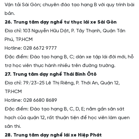
Vận tải Sài Gòn; chuyên đào tạo hạng B với quy trình bài
bản.
26. Trung tâm dạy nghề tư thục lái xe Sài Gòn
Địa chỉ: 103 Nguyễn Hữu Dật, P. Tây Thạnh, Quận Tân
Phú, TP.HCM
Hotline: 028 6672 9777
Đặc điểm: Đào tạo hạng B, C; dàn xe tập lái đời mới, hỗ
trợ học viên thực hành nhiều trên đường trường.
27. Trung tâm dạy nghề Thái Bình Ôtô
Địa chỉ: 79/23-25 Lê Thị Riêng, P. Thới An, Quận 12,
TP.HCM
Hotline: 028 6680 8689
Đặc điểm: Đào tạo hạng B, C, D, E; nằm gần sân sát
hạch của quận 12, rất thuận tiện để học viên làm quen
sân thi.
28. Trung tâm dạy nghề lái xe Hiệp Phát