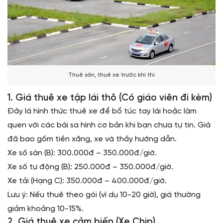
Thuê sân, thuê xe trước khi thi
1. Giá thuê xe tập lái thô (Có giáo viên đi kèm)
Đây là hình thức thuê xe để bổ túc tay lái hoặc làm
quen với các bài sa hình cơ bản khi bạn chưa tự tin. Giá
đã bao gồm tiền xăng, xe và thầy hướng dẫn.
Xe số sàn (B): 300.000đ – 350.000đ/giờ.
Xe số tự động (B): 250.000đ – 350.000đ/giờ.
Xe tải (Hạng C): 350.000đ – 400.000đ/giờ.
Lưu ý: Nếu thuê theo gói (ví dụ 10-20 giờ), giá thường
giảm khoảng 10-15%.
2. Giá thuê xe cảm biến (Xe Chip)