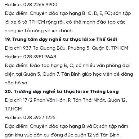
Hotline: 028 2266 9900
Đặc điểm: Chuyên đào tạo hạng B, C, D, E, FC; sân tập
lái xe ô tô TPHCM rộng rãi, có thế mạnh đào tạo các
hạng xe tải nặng và xe khách.
19. Trung tâm dạy nghề tư thục lái xe Thế Giới
Địa chỉ: 937 Tạ Quang Bửu, Phường 5, Quận 8, TP.HCM
Hotline: 028 3981 9648
Đặc điểm: Đào tạo hạng B, C; có nhiều văn phòng đại
diện tại Quận 5, Quận 7, Tân Bình giúp học viên dễ dàng
nộp hồ sơ.
20. Trường dạy nghề tư thục lái xe Thăng Long
Địa chỉ: 17/2 Phan Văn Hớn, P. Tân Thới Nhất, Quận 12,
TP.HCM
Hotline: 028 3927 1225
Đặc điểm: Chuyên đào tạo hạng B và D; sân tập nằm
gần khu vực dân cư đông đúc quận 12 và Tân Bình.