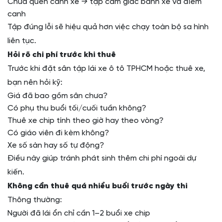
Chưa quen canh xe → tập cảm giác bánh xe và điểm
canh
Tập đúng lỗi sẽ hiệu quả hơn việc chạy toàn bộ sa hình
liên tục.
Hỏi rõ chi phí trước khi thuê
Trước khi đặt sân tập lái xe ô tô TPHCM hoặc thuê xe,
bạn nên hỏi kỹ:
Giá đã bao gồm sân chưa?
Có phụ thu buổi tối/cuối tuần không?
Thuê xe chip tính theo giờ hay theo vòng?
Có giáo viên đi kèm không?
Xe số sàn hay số tự động?
Điều này giúp tránh phát sinh thêm chi phí ngoài dự
kiến.
Không cần thuê quá nhiều buổi trước ngày thi
Thông thường:
Người đã lái ổn chỉ cần 1–2 buổi xe chip