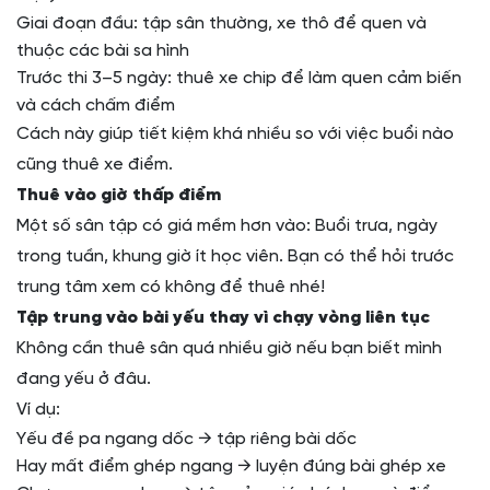
Giai đoạn đầu: tập sân thường, xe thô để quen và
thuộc các bài sa hình
Trước thi 3–5 ngày: thuê xe chip để làm quen cảm biến
và cách chấm điểm
Cách này giúp tiết kiệm khá nhiều so với việc buổi nào
cũng thuê xe điểm.
Thuê vào giờ thấp điểm
Một số sân tập có giá mềm hơn vào: Buổi trưa, ngày
trong tuần, khung giờ ít học viên. Bạn có thể hỏi trước
trung tâm xem có không để thuê nhé!
Tập trung vào bài yếu thay vì chạy vòng liên tục
Không cần thuê sân quá nhiều giờ nếu bạn biết mình
đang yếu ở đâu.
Ví dụ:
Yếu đề pa ngang dốc → tập riêng bài dốc
Hay mất điểm ghép ngang → luyện đúng bài ghép xe