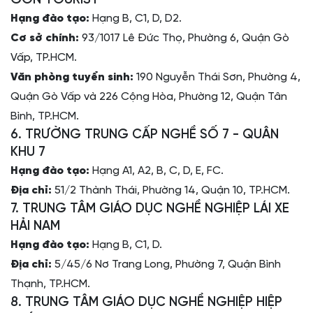
GÒN TOURIST
Hạng đào tạo:
Hạng B, C1, D, D2.
Cơ sở chính:
93/1017 Lê Đức Thọ, Phường 6, Quận Gò
Vấp, TP.HCM.
Văn phòng tuyển sinh:
190 Nguyễn Thái Sơn, Phường 4,
Quận Gò Vấp và 226 Cộng Hòa, Phường 12, Quận Tân
Bình, TP.HCM.
6. TRƯỜNG TRUNG CẤP NGHỀ SỐ 7 - QUÂN
KHU 7
Hạng đào tạo:
Hạng A1, A2, B, C, D, E, FC.
Địa chỉ:
51/2 Thành Thái, Phường 14, Quận 10, TP.HCM.
7. TRUNG TÂM GIÁO DỤC NGHỀ NGHIỆP LÁI XE
HẢI NAM
Hạng đào tạo:
Hạng B, C1, D.
Địa chỉ:
5/45/6 Nơ Trang Long, Phường 7, Quận Bình
Thạnh, TP.HCM.
8. TRUNG TÂM GIÁO DỤC NGHỀ NGHIỆP HIỆP