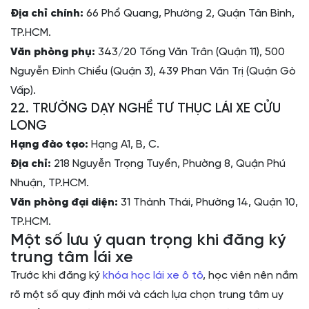
Địa chỉ chính:
66 Phổ Quang, Phường 2, Quận Tân Bình,
TP.HCM.
Văn phòng phụ:
343/20 Tống Văn Trân (Quận 11), 500
Nguyễn Đình Chiểu (Quận 3), 439 Phan Văn Trị (Quận Gò
Vấp).
22. TRƯỜNG DẠY NGHỀ TƯ THỤC LÁI XE CỬU
LONG
Hạng đào tạo:
Hạng A1, B, C.
Địa chỉ:
218 Nguyễn Trọng Tuyển, Phường 8, Quận Phú
Nhuận, TP.HCM.
Văn phòng đại diện:
31 Thành Thái, Phường 14, Quận 10,
TP.HCM.
Một số lưu ý quan trọng khi đăng ký
trung tâm lái xe
Trước khi đăng ký
khóa học lái xe ô tô
, học viên nên nắm
rõ một số quy định mới và cách lựa chọn trung tâm uy