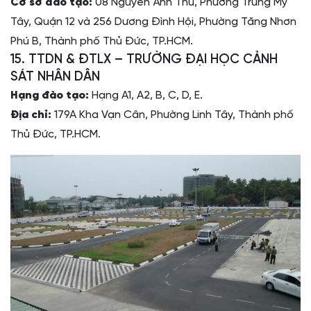
Cơ sở đào tạo:
08 Nguyễn Ảnh Thủ, Phường Trung Mỹ
Tây, Quận 12 và 256 Dương Đình Hội, Phường Tăng Nhơn
Phú B, Thành phố Thủ Đức, TP.HCM.
15. TTDN & ĐTLX – TRƯỜNG ĐẠI HỌC CẢNH
SÁT NHÂN DÂN
Hạng đào tạo:
Hạng A1, A2, B, C, D, E.
Địa chỉ:
179A Kha Vạn Cân, Phường Linh Tây, Thành phố
Thủ Đức, TP.HCM.