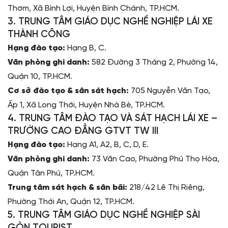
Thơm, Xã Bình Lợi, Huyện Bình Chánh, TP.HCM.
3. TRUNG TÂM GIÁO DỤC NGHỀ NGHIỆP LÁI XE
THÀNH CÔNG
Hạng đào tạo:
Hạng B, C.
Văn phòng ghi danh:
582 Đường 3 Tháng 2, Phường 14,
Quận 10, TP.HCM.
Cơ sở đào tạo & sân sát hạch:
705 Nguyễn Văn Tạo,
Ấp 1, Xã Long Thới, Huyện Nhà Bè, TP.HCM.
4. TRUNG TÂM ĐÀO TẠO VÀ SÁT HẠCH LÁI XE –
TRƯỜNG CAO ĐẲNG GTVT TW III
Hạng đào tạo:
Hạng A1, A2, B, C, D, E.
Văn phòng ghi danh:
73 Văn Cao, Phường Phú Thọ Hòa,
Quận Tân Phú, TP.HCM.
Trung tâm sát hạch & sân bãi:
218/42 Lê Thị Riêng,
Phường Thới An, Quận 12, TP.HCM.
5. TRUNG TÂM GIÁO DỤC NGHỀ NGHIỆP SÀI