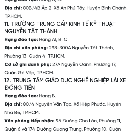
Địa chỉ:
80B/4B Ấp 2, Xã An Phú Tây, Huyện Bình Chánh,
TP.HCM.
11. TRƯỜNG TRUNG CẤP KINH TẾ KỸ THUẬT
NGUYỄN TẤT THÀNH
Hạng đào tạo:
Hạng A1, B, C.
Địa chỉ văn phòng:
298-300A Nguyễn Tất Thành,
Phường 13, Quận 4, TP.HCM.
Cơ sở ghi danh phụ:
27A Nguyễn Oanh, Phường 17,
Quận Gò Vấp, TP.HCM.
12. TRUNG TÂM GIÁO DỤC NGHỀ NGHIỆP LÁI XE
ĐỒNG TIẾN
Hạng đào tạo:
Hạng B.
Địa chỉ:
80/4 Nguyễn Văn Tạo, Xã Hiệp Phước, Huyện
Nhà Bè, TP.HCM.
Văn phòng tiếp nhận:
95 Đường Chợ Lớn, Phường 11,
Quận 6 và 174 Đường Quang Trung, Phường 10, Quận