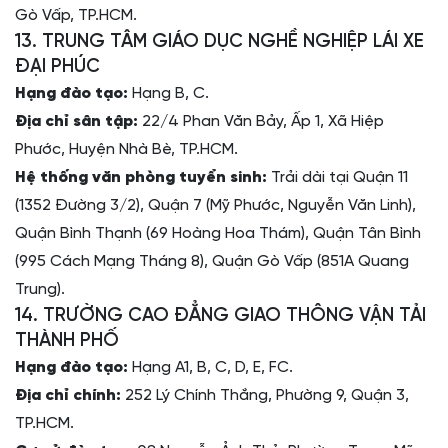
Gò Vấp, TP.HCM.
13. TRUNG TÂM GIÁO DỤC NGHỀ NGHIỆP LÁI XE
ĐẠI PHÚC
Hạng đào tạo:
Hạng B, C.
Địa chỉ sân tập:
22/4 Phan Văn Bảy, Ấp 1, Xã Hiệp
Phước, Huyện Nhà Bè, TP.HCM.
Hệ thống văn phòng tuyển sinh:
Trải dài tại Quận 11
(1352 Đường 3/2), Quận 7 (Mỹ Phước, Nguyễn Văn Linh),
Quận Bình Thạnh (69 Hoàng Hoa Thám), Quận Tân Bình
(995 Cách Mạng Tháng 8), Quận Gò Vấp (851A Quang
Trung).
14. TRƯỜNG CAO ĐẲNG GIAO THÔNG VẬN TẢI
THÀNH PHỐ
Hạng đào tạo:
Hạng A1, B, C, D, E, FC.
Địa chỉ chính:
252 Lý Chính Thắng, Phường 9, Quận 3,
TP.HCM.