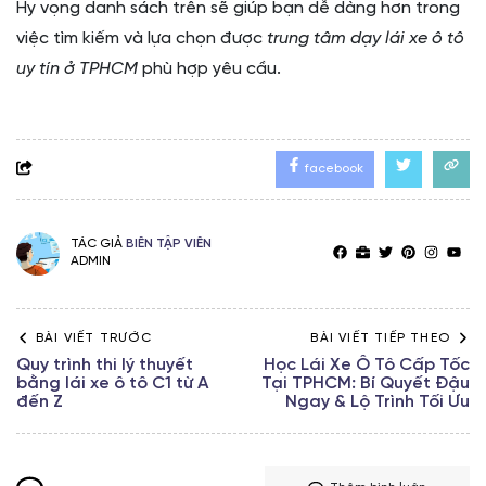
Hy vọng danh sách trên sẽ giúp bạn dễ dàng hơn trong
việc tìm kiếm và lựa chọn được
trung tâm dạy lái xe ô tô
uy tín ở TPHCM
phù hợp yêu cầu.
facebook
TÁC GIẢ
BIÊN TẬP VIÊN
ADMIN
BÀI VIẾT TRƯỚC
BÀI VIẾT TIẾP THEO
Quy trình thi lý thuyết
Học Lái Xe Ô Tô Cấp Tốc
bằng lái xe ô tô C1 từ A
Tại TPHCM: Bí Quyết Đậu
đến Z
Ngay & Lộ Trình Tối Ưu