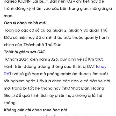
nghiệp (GDNN) Lái xe...". Bạn nên lưu ý chi tiết này để
tránh đăng ký nhầm vào các bên trung gian, môi giới giả
mạo.
Đơn vị hành chính mới
Toàn bộ các cơ sở cũ tại Quận 2, Quận 9 và quận Thủ
Đức cũ hiện nay đã chính thức trực thuộc quản lý hành
chính của Thành phố Thủ Đức.
Thiết bị giám sát DAT
Từ năm 2024 đến năm 2026, quy định về số Km thực
hành trên đường trường thông qua thiết bị DAT (
chạy
DAT
) và số giờ học mô phỏng cabin ảo được kiểm soát
rất nghiêm ngặt. Hãy lựa chọn các đơn vị có dàn xe đời
mới trang bị tốt hệ thống này (như Nhật Đan, Hoàng
Gia...) để quá trình tích lũy phiên học không bị lỗi hệ
thống.
Không nên chỉ chọn theo học phí