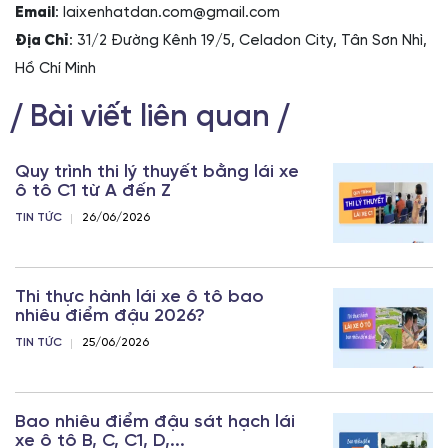
Email
: laixenhatdan.com@gmail.com
Địa Chỉ
: 31/2 Đường Kênh 19/5, Celadon City, Tân Sơn Nhì,
Hồ Chí Minh
Bài viết liên quan
Quy trình thi lý thuyết bằng lái xe
ô tô C1 từ A đến Z
TIN TỨC
26/06/2026
Thi thực hành lái xe ô tô bao
nhiêu điểm đậu 2026?
TIN TỨC
25/06/2026
Bao nhiêu điểm đậu sát hạch lái
xe ô tô B, C, C1, D,...