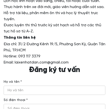
Lịch học linh hoạt vào sáng, chiều, tối hoặc cuối tuần.
Thực hành trên xe đời mới, giáo viên hướng dẫn sát sao.
Hỗ trợ tài liệu, phần mềm ôn thi và học lý thuyết trực
tuyến.
Được luyện thi thử trước kỳ sát hạch và hỗ trợ các thủ
tục hồ sơ từ A-Z.
Thông tin liên hệ
Địa chỉ: 31/2 Đường Kênh 19/5, Phường Sơn Kỳ, Quận Tân
Phú, TP.HCM
Hotline: 093 117 3379
Email: laixenhatdan.com@gmail.com
Đăng ký tư vấn
Họ và tên *
Số điện thoại *