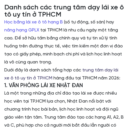
Danh sách các trung tâm dạy lái xe ô
tô uy tín ở TPHCM
Học bằng lái xe ô tô hạng B
(số tự động, số sàn) hay
nâng hạng GPLX
tại TPHCM là nhu cầu ngày một tăng
cao. Để sở hữu tấm bằng chính quy và tự tin xử lý tình
huống trên đường thực tế, việc tìm kiếm một đơn vị đào
tạo có giấy phép, minh bạch chi phí và lịch học linh hoạt
là vô cùng quan trọng.
Dưới đây là danh sách tổng hợp các
trung tâm dạy lái
xe ô tô uy tín ở TPHCM
hàng đầu tại TPHCM năm 2026:
1. VĂN PHÒNG LÁI XE NHẬT ĐAN
Là một trong những địa chỉ đào tạo lái xe được nhiều
học viên tại TP.HCM lựa chọn, Nhật Đan nổi bật với
chương trình học bài bản, lịch học linh hoạt và đội ngũ
giáo viên tận tâm. Trung tâm đào tạo các hạng A1, A2, B
và C, phù hợp cho cả người mới bắt đầu lẫn người có