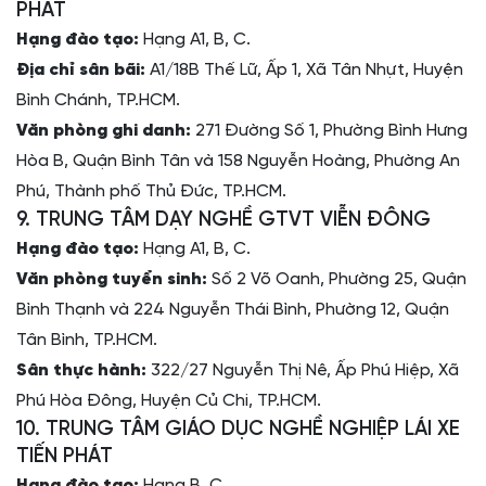
PHÁT
Hạng đào tạo:
Hạng A1, B, C.
Địa chỉ sân bãi:
A1/18B Thế Lữ, Ấp 1, Xã Tân Nhựt, Huyện
Bình Chánh, TP.HCM.
Văn phòng ghi danh:
271 Đường Số 1, Phường Bình Hưng
Hòa B, Quận Bình Tân và 158 Nguyễn Hoàng, Phường An
Phú, Thành phố Thủ Đức, TP.HCM.
9. TRUNG TÂM DẠY NGHỀ GTVT VIỄN ĐÔNG
Hạng đào tạo:
Hạng A1, B, C.
Văn phòng tuyển sinh:
Số 2 Võ Oanh, Phường 25, Quận
Bình Thạnh và 224 Nguyễn Thái Bình, Phường 12, Quận
Tân Bình, TP.HCM.
Sân thực hành:
322/27 Nguyễn Thị Nê, Ấp Phú Hiệp, Xã
Phú Hòa Đông, Huyện Củ Chi, TP.HCM.
10. TRUNG TÂM GIÁO DỤC NGHỀ NGHIỆP LÁI XE
TIẾN PHÁT
Hạng đào tạo:
Hạng B, C.