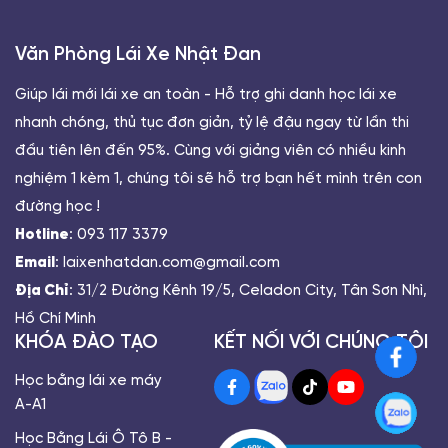
Văn Phòng Lái Xe Nhật Đan
Giúp lái mới lái xe an toàn - Hỗ trợ ghi danh học lái xe
nhanh chóng, thủ tục đơn giản, tỷ lệ đậu ngay từ lần thi
đầu tiên lên đến 95%. Cùng với giảng viên có nhiều kinh
nghiệm 1 kèm 1, chúng tôi sẽ hỗ trợ bạn hết mình trên con
đường học !
Hotline
: 093 117 3379
Email
: laixenhatdan.com@gmail.com
Địa Chỉ
: 31/2 Đường Kênh 19/5, Celadon City, Tân Sơn Nhì,
Hồ Chí Minh
KHÓA ĐÀO TẠO
KẾT NỐI VỚI CHÚNG TÔI
Học bằng lái xe máy
A-A1
Học Bằng Lái Ô Tô B -