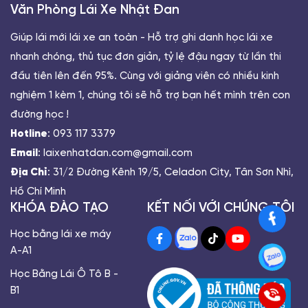
Văn Phòng Lái Xe Nhật Đan
Giúp lái mới lái xe an toàn - Hỗ trợ ghi danh học lái xe
nhanh chóng, thủ tục đơn giản, tỷ lệ đậu ngay từ lần thi
đầu tiên lên đến 95%. Cùng với giảng viên có nhiều kinh
nghiệm 1 kèm 1, chúng tôi sẽ hỗ trợ bạn hết mình trên con
đường học !
Hotline
: 093 117 3379
Email
: laixenhatdan.com@gmail.com
Địa Chỉ
: 31/2 Đường Kênh 19/5, Celadon City, Tân Sơn Nhì,
Hồ Chí Minh
KHÓA ĐÀO TẠO
KẾT NỐI VỚI CHÚNG TÔI
Học bằng lái xe máy
A-A1
Học Bằng Lái Ô Tô B -
B1